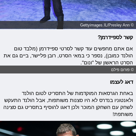
© Gettyimages.IL/Presley Ann
קשר לספיידרמן?
אם אתם מחפשים עוד קשר לסרטי ספיידרמן (מלבד טום
הולנד כמובן), נספר כי במאי הסרט, רובן פליישר, ביים גם את
הסרט הראשון של "ונום".
© פורום פילם
דאג לעצמו
באחת הגרסאות המוקדמות של התסריט לטום הולנד
ולאנטוניו בנדרס לא היו סצנות משותפות, אבל הולנד התעקש
לשחק עם השחקן המוכר ולכן דאגו להוסיף בתסריט גם סצינה
משותפת!