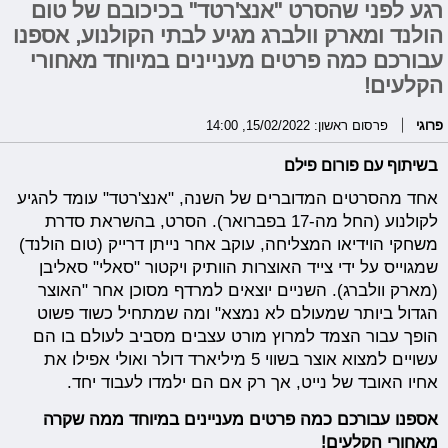
רגע לפני שהסרט "אנצ'רטד" בכיכובם של טום
הולנד ומארק וולברג מגיע לבתי הקולנוע, אספנו
עבורכם כמה פרטים מעניינים במיוחד מאחורי
הקלעים!
פרוגי
פרסום ראשון: 15/02/2022, 14:00
בשיתוף עם פורום פילם
אחד מהסרטים המדוברים של השנה, "אנצ'רטד" עומד להגיע
לקולנוע (החל מה-17 בפברואר). הסרט, בהשראת סדרת
משחקי הוידיאו המצליחה, עוקב אחר נייתן דרייק (טום הולנד)
שמגוייס על ידי צייד האוצרות הוותיק ויקטור "סאלי" סאליבן
(מארק וולברג). השניים יוצאים למרדף מסוכן אחר "האוצר
הגדול ביותר שמעולם לא נמצא" ומה שמתחיל כשוד פשוט
הופך עבור הצמד למרוץ מורט עצבים מסביב לעולם בו הם
עשויים למצוא אוצר בשווי 5 מיליארד דולר ואולי אפילו את
אחיו האובד של נייט, אך רק אם הם ילמדו לעבוד יחד.
אספנו עבורכם כמה פרטים מעניינים במיוחד ממה שקרה
מאחורי הקלעים!