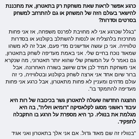
כרגע אפשר לראות שאת משחקת רק בתאטרון, את מתכננת
להישאר בעולם הזה של המשחק או גם להתרחב למשחק
בסרטים וסדרות?
"בגלל שכרגע אני לא מחויבת לפרנס משפחה, אז אני פחות
מתרכזת בלהצליח או לנסות להשתלב בקולנוע או בסדרות
טלוויזיה. אני כן עושה אודישנים מדי פעם, אבל זה לא משהו
שמאוד נוכח בחיים שלי. אני באמת מעדיפה לשחק בתאטרון,
גם נאמר לי על המשחק שלי שהוא יותר תאטרוני, מה שנקרא
אני משחקת תמיד לבן אדם שיושב בשורה האחרונה. אבל
ברור שיום אחד אני ארצה לשחק בקולנוע ובטלוויזיה, כי זה
עולם מדהים ומעניין לא פחות מתאטרון, אבל כרגע אני פחות
מעדיפה להתמקד בו".
ההצגה החדשה שעולה לתאטרון גשר בכיכובה של רות היא
עיבוד ראשוני מסוגו לקלאסיקה "רומיאו ויוליה", בה היא
מגלמת את בנווליו. כך היא מספרת על הרגע בו התקבלה
לתפקיד.
"בנווליו זה שם מאוד גדול. אם אני אלך בתאטרון ואני אגיד