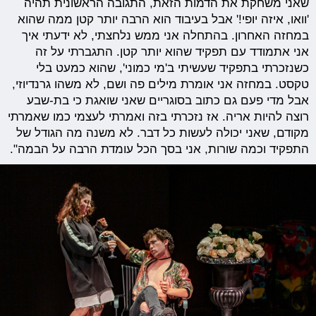
שאני משחקת את הדמות הזאת, התגובה הראשונית תהיה
'וואו, איזה יופי!' אבל בעיבוד הוא הרבה יותר קטן ממה שהוא
במחזה האחרון. בהתחלה אני ממש נלחצתי, לא ידעתי איך
אני אתמודד עם תפקיד שהוא יותר קטן. התגברתי על זה
כשנזכרתי בתפקיד שעשיתי ב'מי כמוני', שהוא כמעט בלי
טקסט. במחזה אני אומרת מילים פה ושם, לא משהו גרנדיוזי,
אבל מדי פעם גם כתוב בסוגריים שאני שואגת כי בת-שבע
רוצה להיות אריה. אז נזכרתי בזה ואמרתי לעצמי כמו שאמרתי
מקודם, שאני יכולה לעשות כל דבר. לא משנה מה הגודל של
התפקיד וכמה שורות, אני בסך הכל עומדת הרבה על הבמה".