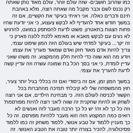
כמו שהרוב חושבים- שזה עולם זוהר, עולם מאוד נותן שאתה
רק נכנס לשם וכבר מקבל מה שאתה רוצה, מלא באהבת
חינם ודברים כאלה. אני ראיתי בעיקר את הקשיים, אם זה
במשך חודש אחד להעדיף לא לבקש צעצוע, כי אני יודעת שהיו
פחות הצגות בתאטרון. פשוט לדעת להסתפק במועט, להרגיש
לא נעים עם לבקש מאבא או מאימא ללכת ללונה פארק כי
זה יקר... בעיקר למדתי שיש בעולם הזה המון שיפוט עצמי,
צריך להיות אדם מאוד חזק ואדם שמאוד מעריך את עצמו
ויודע מה הוא שווה כדי להיות חלק מהמקצוע. זה משהו שאני
עדיין לומדת, כי אני בסך הכל בת שמונה עשרה וזה עדיין קשה
לדעת להעריך את עצמי.
במשך המון זמן, אם זה ביסודי ואם זה בכללי בגיל יותר צעיר,
חוץ מהמשפחה שלי לא קיבלתי תמיכה מהחברות בכל
הקשור לכניסה לעולם הזה. כי מבחינת הילדים, אם אני רוצה
לשחק או להיות שחקנית זה שווה ל'אני רוצה להיות מפורסמת'
וזה כל כך לא זה! יש כל כך הרבה מעבר לזה ואנשים לא
רואים כמה המקצוע הזה הוא מעבר ללהיות מפורסם. זה כל
כך מעניין ללמוד על טבע אנושי, ללמוד משחק זה כמו ללמוד
פסיכולוגיה, להכיר בצורה יותר טובה את הטבע האנושי. זה