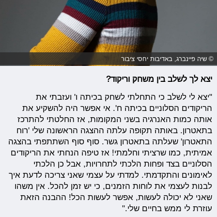
© שיה פיינברג, באדיבות יחסי ציבור
יצא לך לשלב בין משחק וריקוד?
"יצא לי לשלב כי התחלתי לשחק בכיתה ו' ועזבתי את
הריקודים הסלוניים בכיתה ח'. אי אפשר היה להשקיע את
אותה כמות האנרגיה בשני המקומות, אז החלטתי להתרכז
בתאטרון. באותה תקופה עלתה ההצגה הראשונה שלי 'רוח
התאטרון' שעלתה בתאטרון גשר. סוף סוף השתתפתי בהצגה
אמיתית, כמו שרציתי וחלמתי! אז טיפה הנחתי את הריקודים
הסלוניים בצד ופחות הלכתי לתחרויות, אבל כן הלכתי
לאימונים והתקדמתי. למדתי על עצמי שאני צריכה לדעת איך
לבנות לעצמי את לוחות הזמנים, כי יש זמן להכל. אין משהו
שאני לא יכולה לעשות, אפשר לעשות הכל! ההבנה הזאת
עוזרת לי ממש בחיים שלי."