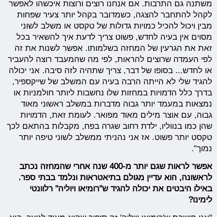
משתנה גם התרבות. אם אנחנו רוצים ורוצות איכשהו לאפשר
לקהל להתחבר להצגה, כשמדובר בקהל יותר צעיר שפחות
מבין ויכול להכיל כמויות גדולות של טקסט או משלב לשוני
מסוים אין בעיה לחדש, פשוט צריך לדעת איך להשאיר בכל
זאת את הגרעין של המחזה בשלמותו. אפשר לשנות את זה
לפי העמדה שרוצים להראות, לפי מה שהמעבד רוצה להעביר
או לחדש... בסופו של דבר, צריך שתהיה לזה סיבה. אני יכולה
להגיד שלי לא הייתה הרבה בעיה עם המשלב של שייקספיר,
בדרך כלל הדמויות במחזות שלו נחשבות ליותר חולמניות או
נמצאות במעמד יותר גבוה מדברות במשלב ראשוני מאוד
גבוה, עם אוצר מילים מאוד מפואר. לעומת זאת, הדמויות
שהן כמו בנווליו, ילדת רחוב שגרה בפח, מקבלות בהתאם לכך
טקסט יותר פשוט. אז אני נהניתי ממשלב לשוני טיפה יותר
נמוך".
אפשר לראות שגם יותר מ-400 שנה אחרי שהמחזה נכתב
לראשונה, הוא עדיין מגולם בתיאטראות ונלמד בבתי ספר.
באילו היבטים את יכולה להגיד ש"רומיאו ויוליה" רלוונטי
לימינו?