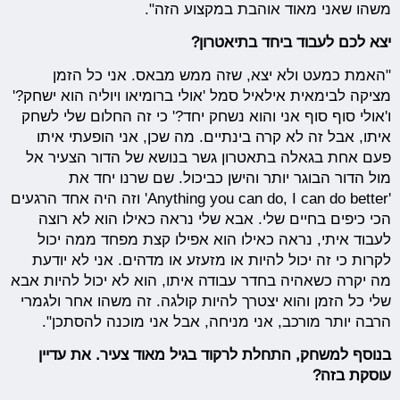
משהו שאני מאוד אוהבת במקצוע הזה".
יצא לכם לעבוד ביחד בתיאטרון?
"האמת כמעט ולא יצא, שזה ממש מבאס. אני כל הזמן
מציקה לבימאית אילאיל סמל 'אולי ברומיאו ויוליה הוא ישחק?'
ו'אולי סוף סוף אני והוא נשחק יחד?' כי זה החלום שלי לשחק
איתו, אבל זה לא קרה בינתיים. מה שכן, אני הופעתי איתו
פעם אחת בגאלה בתאטרון גשר בנושא של הדור הצעיר אל
מול הדור הבוגר יותר והישן כביכול. שם שרנו יחד את
'Anything you can do, I can do better' וזה היה אחד הרגעים
הכי כיפים בחיים שלי. אבא שלי נראה כאילו הוא לא רוצה
לעבוד איתי, נראה כאילו הוא אפילו קצת מפחד ממה יכול
לקרות כי זה יכול להיות או מזעזע או מדהים. אני לא יודעת
מה יקרה כשאהיה בחדר עבודה איתו, הוא לא יכול להיות אבא
שלי כל הזמן והוא יצטרך להיות קולגה. זה משהו אחר ולגמרי
הרבה יותר מורכב, אני מניחה, אבל אני מוכנה להסתכן".
בנוסף למשחק, התחלת לרקוד בגיל מאוד צעיר. את עדיין
עוסקת בזה?