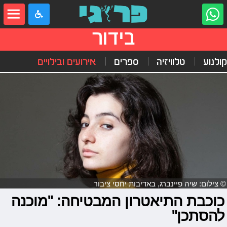
בידור
קולנוע
טלוויזיה
ספרים
אירועים ובילויים
© צילום: שיה פיינברג, באדיבות יחסי ציבור
כוכבת התיאטרון המבטיחה: "מוכנה
להסתכן"