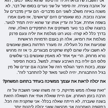
"אני חושבת ש'רומיאו ויוליה' זה סיפור שהוא מאוד לנוער, הוא
על אהבה צעירה. זה סיפור על שני נערים בסופו של דבר, לא
משנה באיזה משלב לשוני הם מדברים- הם עדיין מדברים על
אהבה נכזבת. כמו שאומרים היום 'קראשים', אז פעם אמרו
בשפה אחרת, אבל זה עדיין אותו יצר שהוא יהיה תמיד לנוער.
בהצגה שלנו בני נוער משחקים את התפקידים האלה, שזה
בדרך כלל לא קורה- נטע רוט מגלמת את יוליה ונעם פרנק
מגלמת את רומיאו, אלה הן בעצם הדמויות הראשיות
שמניעות את כל העלילה. זה מעורר הזדהות באופן שאנשים
לא חשבו עליו שהם לקחו שחקנים מבוגרים, כי אז זה מרגיש
נורא מרוחק. הרי אף אחד לא מאמין שאנשים בני שלושים
פלוס הם יוליה בת הארבע עשרה, למשל. בזכות הסיפור
עצמו, בזכות היצר הגולמי הזה של אהבה וגם יצרים של מין
בגיל ההתבגרות, יהיה לנוער מאוד קל להתחבר לזה".
את יכולה לראות את עצמך ממשיכה בעתיד בתחום המשחק?
"זאת שאלה ממש מדויקת, כי זה משהו שאני חושבת על זה
הרבה בזמן האחרון. אם היית שואלת אותי את השאלה הזאת
בשנה שעברה, לא הייתה שאלה בכלל- אני שחקנית וזה הכל.
בתקופה האחרונה אני מרגישה שאני יכולה ליהנות יותר