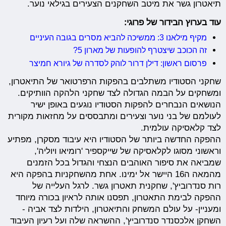
תיאטרון גשר את מיטב השחקנים הצעירים בגילאי נוער.
עוד בערוץ הבידור של פרוגי:
מקיף מילאנו 3: ממשיכה להביא מסרים בגובה העיניים
זה הכוכב שיצטרף להופעות של מארון 5?
פרסום ראשון: דילן דרור לוהק לסדרה של גיורא חמיצר
שחקני הסטודיו משתלבים בהפקות הרפרטואר של התיאטרון,
ומשחקים על הבמה הגדולה לצד שחקני הלהקה הוותיקים.
הנושאים הנבחרים להפקות הסטודיו נוגעים באופן ישיר
לעולמם של בני נוער וצעירים ומתבססים על מחזאות מקורית
לצד קלאסיקה עולמית.
ההפקה החדשה ביותר של הסטודיו היא עיבוד מסקרן, מפתיע
וראשוני מסוגו לקלאסיקה של שייקספיר 'רומיאו ויוליה',
שמביאה את סיפור האוהבים הנצחי והגדול בכל הזמנים
מהמאה ה16 היישר אל ימינו. אחת מהשחקניות בהפקה היא
רות סנדרוביץ', שחקנית תאטרון גשר. לרגל העלייה של
ההפקה לבימת התאטרון, תפסנו אותה לראיון בכורה מיוחד
ומעניין- על עולם המשחק והתיאטרון, הילדות לצד אביה -
השחקן אלכסנדר סנדרוביץ', ההשראה שלה ועל רעיון העיבוד