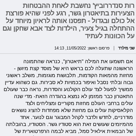
רות סנדררוביץ' נחשבת לאחת ההבטחות
הצעירות בתיאטרון גשר, רגע לפני שהיא פורצת
אל כולם ובגדול - תפסנו אותה לראיון מיוחד על
ההתחלה בגיל צעיר, הילדות לצד אבא שחקן וגם
על הכוונות לעתיד
שני מילרד
פרסום ראשון: 11/05/2022, 14:13
אם תשמעו את המילה "תיאטרון", כנראה שהתמונה
הראשונה שתעלה לכם בראש היא של מוסד קצת מיושן -
מחזות מהמאות הקודמות, תלבושות מוגזמות, משלב ראשוני
גבוה ובלתי נסבל ואיפור בכמויות לא סבירות. גם כשהוא עדיין
ממשיך לפעול לצד עולם הקולנוע והסדרות, נראה כבר שעולם
התאטרון כבר ממזמן לא נמצא בהגדרה הזאת- מדי שנה
עולים ברחבי העולם מחזות מקוריים ומצליחים ולצד
הקלאסיקות עולים גם מחזות שלא מפחדות להציג נושאים
מודרניים, לחדש ולדבר לקהל המבוגר וגם לנוער. אחד
מהמיזמים שעושים זאת הוא סטודיו גשר. הסטודיו, בהובלתה
של הבמאית אילאיל סמל, מביא לבמה הרפרטוארית של