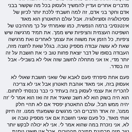
מדברים אחרים ועדיין להמשיך ולעסוק בכל מה שקשור בבני
אדם וחקר בני אדם, זה למה חשבתי ללכת יותר לכיוון של
פסיכולוגיה וסוציולוגיה. אבל עולם התאטרון הוא מאוד
אינטנסיבי ברמה הנפשית, כמו שאמרתי על כך מההיבט של
השפיטה העצמית והציפיות שיש ממך. את תמיד מרגישה שיש
ציפיות, כל הזמן את משווה את עצמך לאחרים ואת מרגישה
שאת לא עושה עבודה מספיק טובה. בגלל שאת לחוצה מזה,
העבודה בסופו של דבר יוצאת פחות טוב כי את חושבת על זה
יותר מדי, אז אני מתחלה לחשוב שזה אולי לא בשבילי- אבל
זה בסדר.
פעם אחת סיפרתי פעם לאבא שלי שאני חושבת שאולי לא
אעסוק בזה, אני מאוד אוהבת תאטרון אבל אני לא צריכה
להכריח את עצמי לעסוק בזה בעתיד כי כבר נכנסתי לתחום.
הוא היה בשוק הוא לא חשב שאגיד את זה ואז הוא אמר לי 'זה
יהיה ממש חבל, עולם התאטרון יפסיד אם לא תהיי חלק
ממנו', זה אחד הדברים הכי מרגשים ששמעתי ממנו. זה חיזק
אותי מאוד, כל פעם שאני חושבת אם אני מספיק טובה או
לא, אני נזכרת במה שהוא אמר לי. אני לא יכולה לבקש יותר
טוב מזה מבחינת תמיכה מההורים, אבל אני פשוט נותנת