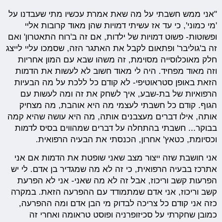
"אני ממש חשבתי על מה שאת אמרת עכשיו מתי שעבדנו על
'מי כמוני', כי עד אז עשיתי דמויות שהן מאוד קרובות אליי
ופשוטות- פשוט דמויות של ילדות, אם זה ב'רוח התאטרון' ואם
זה ב'גוליבר' ופתאום לקבל את האתגר הזה, שסמכו עליי לייצג
חלק מאוכלוסייה מסוימת, זה משהו שבא עם המון אחריות
וזה מאוד מפחיד. היה לי מאוד חשוב לא לעשות את הדמות
הזאת באופן סטראוטיפי- לא קודם כל ללכת על מה הבעיות
הרפואיות של בת-שבע, איך לשחק את זה ומה לעשות עם
הגוף. קודם כל חשבתי לעצמי מה היא אוהבת, מה מצחיק
אותה, אילו דברים מעצבנים אותה, מה היא עושה שהיא קמה
בבוקר... חשבתי בהתחלה על דברים שמהווים בסיס לדמות
וכסיומת, כטאץ' אחרון, הכנסתי את הבעיה הרפואית.
אני חושבת שזה ייצור מצב שאני שופטת את הדמות אם אני
אתרכז בבעיה הרפואית, כי זה לא מה שמגדיר בן אדם. לי יש
הפרעות קשב וריכוז, אבל זה לא מה שאני- אני לא הפרעת
קשב וריכוז, אני אדם שמתמודד עם ההפרעה הזאת. במקרה
כזה אני קודם כל צריכה לבדוק מי הבן אדם ומה ההפרעה,
כמובן שחקרתי על סכיזופרניה ופוסט טראומה ואחרי זה