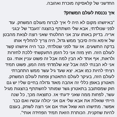
החדשני של קלאסיקה מוכרת ואהובה.
איך נכנסת לעולם המשחק?
"באיזשהו מקום לא היה לי איך לברוח מעולם המשחק. עוד
לפני שנולדתי, אבא שלי השתתף בהצגה 'העבד' של יבגני
אריה. בדיוק באותו ערב אני החלטתי שאני רוצה לצאת מהבטן
של אימא והיה סיבוך ממש גדול, היה צריך להחליף אותו
בדקה התשעים. אז עוד לפני שנולדתי, כבר היה איזשהו קשר
לעולם הזה. חוץ מזה אני כל הזמן התעקשתי ללכת לחזרות
ולראות, אף אחד לא הבין למה אבל זה פשוט עניין אותי. גם
אני לא הבנתי למה אבל יצא שלמדתי מזה המון, פשוט תמיד
רציתי להיות כמו אבא. יצא שעד גיל עשר ממש התחברתי
לעולם הזה, בעיקר לעולם התאטרון ופחות לעולם המשחק.
תאטרון באופן כללי זה אהבה מאוד גדולה בחיים שלי! יש גם
חוק שמסתובב בתאטרון גשר שמותר להשתתף בהצגות מגיל
עשר, לפחות ממה שאני ידעתי אז. כתוצאה מכך, כל שנה
הייתי שואלת את אבא שלי אם אני יכולה עכשיו ואם כבר
אפשר. מתישהו הוא שאל אותי אם אני רוצה לשחק, בעצם
להיות שחקנית. הכותרת הזאת תמיד הפחידה אותי".