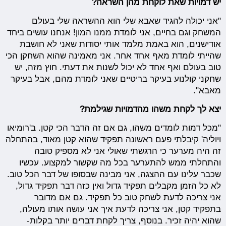
יש דמויות שאת לוקחת מהן השראה?
"אני יכולה להגיד שאבא שלי הוא ההשראה שלי בעולם
המשחק וגם בחיים, אני לומדת ממנו המון! אנחנו עושים ביחד
אודישנים, הוא באמת מלמד אותי יסודות שאני לא חושבת
שהייתי לומדת מאף אחד אחר. אני מאמינה שהוא השחקן הכי
טוב בעולם ואף אחד לא יכול לשנות את דעתי. חוץ מזה, יש
שחקני קולנוע בעיקר בריטיים שאני לומדת מהם, אבל בעיקר
מאבא".
יצא לך לקחת משהו מהדמויות שגילמת?
"מכל דמות לומדים משהו, גם אם זה הדבר הכי קטן. ב'רומיאו
ויוליה' קיבלתי פעם ראשונה תפקיד שהוא קטן מאוד, בהתחלה
זה היה מערער כי הרגשתי שאולי אני לא מספיק טובה
והתחלתי ממש להתערער בכל מה שקשור למקצוע. עכשיו
שכבר עלינו עם ההצגה, אני מבינה שבסופו של דבר הכל טוב.
לא כל הזמן מקבלים תפקיד גדול ואין כזה דבר תפקיד גדול,
אני צריכה לדעת לשחק טוב כל תפקיד. גם אם מדובר
בתפקיד קטן, אני צריכה לדעת איך אני עושה אותו מעולה,
שהוא יהיה זכיר. בנוסף, צריך לקחת דברים יותר בקלות-