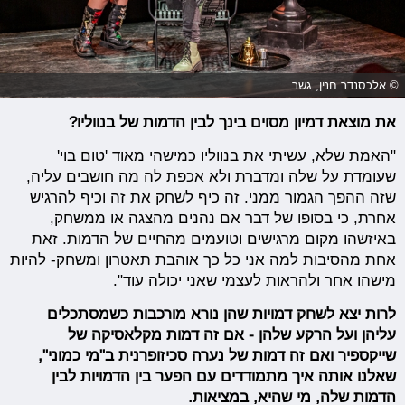
© אלכסנדר חנין, גשר
את מוצאת דמיון מסוים בינך לבין הדמות של בנווליו?
"האמת שלא, עשיתי את בנווליו כמישהי מאוד 'טום בוי'
שעומדת על שלה ומדברת ולא אכפת לה מה חושבים עליה,
שזה ההפך הגמור ממני. זה כיף לשחק את זה וכיף להרגיש
אחרת, כי בסופו של דבר אם נהנים מהצגה או ממשחק,
באיזשהו מקום מרגישים וטועמים מהחיים של הדמות. זאת
אחת מהסיבות למה אני כל כך אוהבת תאטרון ומשחק- להיות
מישהו אחר ולהראות לעצמי שאני יכולה עוד".
לרות יצא לשחק דמויות שהן נורא מורכבות כשמסתכלים
עליהן ועל הרקע שלהן - אם זה דמות מקלאסיקה של
שייקספיר ואם זה דמות של נערה סכיזופרנית ב"מי כמוני",
שאלנו אותה איך מתמודדים עם הפער בין הדמויות לבין
הדמות שלה, מי שהיא, במציאות.