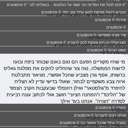
"זו זכות לנהל את המדינה הכי קשה על הגלובוס... בהצלחה לנו." © אינסטגרם
הצביעו דניאל מורשת למען עתיד טוב יותר © אינסטגרם
זוהרת! © אינסטגרם
© אינסטגרם
שיר מורנו משפיעה © אינסטגרם
תצביעו!!!! וכן היא צועקת לכם להצביע © אינסטגרם
פשוט הורס! © אינסטגרם
מי שהיו מקוריים הפעם הם טום באום שבוחר ביפה ובועז
לרשות הממשלה, נווה צור שהחליט להקים את מפלגת גאליס
ברשותו, אסף גורן מצביע שהכל אפשרי, מגיאור מתבלטת
איזה צבע משקפיים לבחור, שאולי בדישי עדיין לא הצליח
להיפרד מ"גולסטאר" ואילן רוזנפלד שבעקבות הקרב הצמוד
של "הליכוד" ו"המחנה הציוני" חושב אולי לכתוב עונה רביעית
לסדרה "חצויה". אנחנו בעד אילן!
מקורי! © אינסטגרם
אנחנו רצים להצביע! © אינסטגרם
בשביל עתיד שהכל אפשרי בו! © אינסטגרם