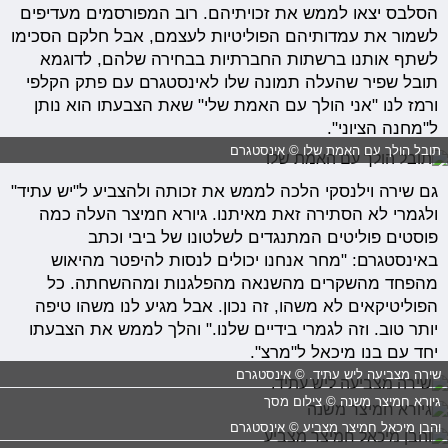
הסלבס יצאו לממש את זכויתיהם. רוב המפורסמים מעדיפים
לשמור את עמדותיהם הפוליטיות לעצמם, אבל חלקם הסכימו
לשתף אותנו ברשתות החברתיות בבחירה שלהם, לדוגמא
תובל שפיר שהעלה תמונה שלו לאינסטגרם עם פתק הקלפי
ורמז לנו "אני הולך עם האמת שלי" שאת הצבעתו הוא נותן
ל"מחנה הציוני".
תובל הולך עם האמת שלו © אינסטגרם
גם שירה וילנסקי הלכה לממש את זכותה ולהצביע ל"יש עתיד"
ולגמרי לא הסתירה זאת מאיתנו. גיורא חמיצר העלה כמה
פוסטים פוליטים המתנגדים לשלטונו של ביבי וכתב
באינסטגרם: "מחר אנחנו יכולים לנסות להיפטר מהיאוש
מהפחד מהשקרים מהשנאה מהפלגנות ומההשחתה. כל
הפוליטיקאים לא משהו, זה נכון. אבל מגיע לנו משהו טיפה
יותר טוב. וזה לגמרי בידיים שלנו." והלך לממש את הצבעתו
יחד עם בנו מיכאל ל"מרצ".
שירה מצביעה ליש עתיד. © אינסטגרם
גיורא חמיצר משנה © צילום מסך
והבן מיכאל חמיצר מצביע © אינסטגרם