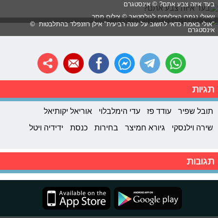
בעד איזה צבע אתם? © אינסטגרם
שאולי נגמרו הצילומים לגולסטאר © צילום מסך
"אולי באמת כדאי לחשוב על עונה רביעית" אילן רוזנפלד בהתלבטות ©
אינסטגרם
תגיות
תובל שפיר
עודד פז
עדי הימלבלוי
אוריאל יקותיאל
שירה וילנסקי
גיורא חמיצר
בחירות
כנסת
ידידיה ויטל
תגובות