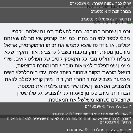
יש לו כבר שמונה עשרה? © אינסטגרם
מבוהל קצת © אינסטגרם
רן דנקר רוצה שינוי © אינסטגרם
וכמובן שהרוב המוחלט בחר להעלות תמונה שלהם cקלפי
מבלי לספר למי הם בחרו, כמו אבי קורניק שאומר לנו שאנחנו
יכולים, או עודד פז שיצא לממש את זכותו הדמוקרטית, אריאל
מורטמן נוסעת רחוק ברכבת בשביל להצביע, אורי חזקיה שלא
מצליח להחליט מבין כל הקאפקייקסים של הפוליטיקאים, שירי
מיימון שמתפללת למציאות טובה יותר ומחכה לתוצאות,
דניאל מורשת מקווה שהטוב ביותר ינצח, עדי הימבלבלוי היפה
מצביעה בשביל עתיד זוהר יותר, דורון מירן קורא לכולם לצאת
ולהצביע, הסאנשיין שלנו שיר מורנו צילמה את מעטפת
הבחירות, מירב פלדמן צועקת לנו להצביע וגל גולדשטיין
שהצטלם כשהוא משלשל את המעטפה.
"Yes We Can" © אינסטגרם
"יצאתי לממש את זכותי הדמוקרטית" © אינסטגרם
"תודה לרכבת ישראל שנותנים נסיעות בחינם לאנשים שצריכים להצביע במקום
רחוק" © אינסטגרם
אורי חזקיה עדיין מתלבט... © אינסטגרם