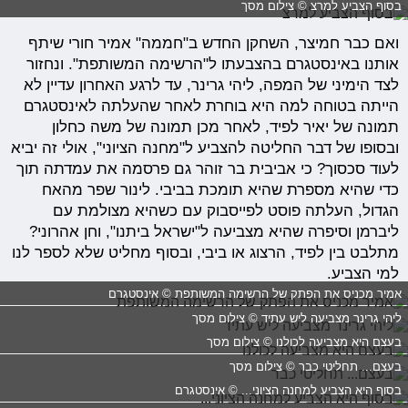
בסוף הצביע למרצ © צילום מסך
ואם כבר חמיצר, השחקן החדש ב"חממה" אמיר חורי שיתף
אותנו באינסטגרם בהצבעתו ל"הרשימה המשותפת". ונחזור
לצד הימיני של המפה, ליהי גרינר, עד לרגע האחרון עדיין לא
הייתה בטוחה למה היא בוחרת לאחר שהעלתה לאינסטגרם
תמונה של יאיר לפיד, לאחר מכן תמונה של משה כחלון
ובסופו של דבר החליטה להצביע ל"מחנה הציוני", אולי זה יביא
לעוד סכסוך? כי אביבית בר זוהר גם פרסמה את עמדתה תוך
כדי שהיא מספרת שהיא תומכת בביבי. לינור שפר מהאח
הגדול, העלתה פוסט לפייסבוק עם כשהיא מצולמת עם
ליברמן וסיפרה שהיא מצביעה ל"ישראל ביתנו", וחן אהרוני?
מתלבט בין לפיד, הרצוג או ביבי, ובסוף מחליט שלא לספר לנו
למי הצביע.
אמיר מכניס את הפתק של הרשימה המשותפת © אינסטגרם
ליהי גרינר מצביעה ליש עתיד © צילום מסך
בעצם היא מצביעה לכולנו © צילום מסך
בעצם... תחליטי כבר © צילום מסך
בסוף היא הצביע למחנה הציוני... © אינסטגרם