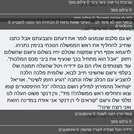
אביבית בר זוהר בעד ביבי © צילום מסך
© צילום מסך
למי חן אהרוני מצביע? © צילום מסך
ובסוף הוא לא סיפר לנו... העיקר שזאת נראת לו הבחירה הכי נכונה להצביע ©
אינסטגרם
יש גם סלבס שנמנעו לומר את דעתם והצבעתם אבל כתבו
שחייב להחליף את ראש הממשלה הנוכחי בנימין נתניהו.
לדוגמא אסף הרץ שמקווה שכולם יחיו בשלום ורושם שהשלום
רחוק "
אבל הוא מתחיל בכך שנעיף את ביבי מכס המלכות".
עוד מצטרפים אליו הם גם ידידיה ויטל שהעלה תמונה שלו
בקלפי ורשם שהשינוי חייב לבוא, שלומית מלכה הלכה
להצביע עם הכלב שלה וכתבה "הגיע הזמן לשינוי", אוריאל
יקותיאל מהמירוץ למיליון רושם בבהלה "כל ההיפסטרים קומו
וצאו ותחליפו ראש ממשלה!!! מיד", ורן דנקר פשוט העלה לנו
סלפי שלו ורשם "
קוראים לי רן דנקר אני אזרח במדינה הזאת
ואני רוצה שינוי!"
אסף הרץ רוצה לשנות © אינסטגרם
© צילום מסך
ידידיה ויטל מצליח לעורר מהומה © אינסטגרם