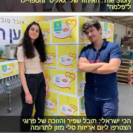
The Story: האיחוד של "גאליס" והספויילר
ל"פלמח"
הכי ישראלי: תובל שפיר והזוכה של פרוגי
הצטרפו ליום אריזות סלי מזון לתרומה