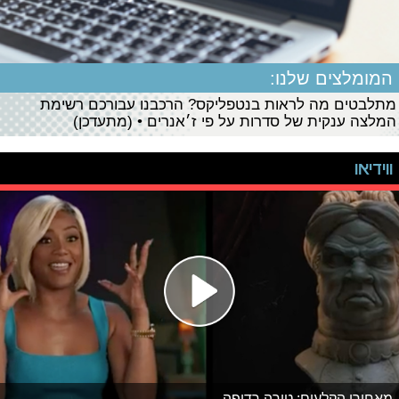
המומלצים שלנו:
מתלבטים מה לראות בנטפליקס? הרכבנו עבורכם רשימת
המלצה ענקית של סדרות על פי ז׳אנרים • (מתעדכן)
ווידיאו
מאחורי הקלעים: טירה רדופה