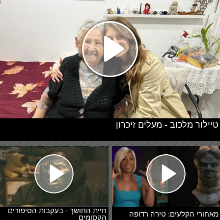
טיילור מלכוב - מעלים זיכרון
חיית החושך - בעקבות הסיפורים
מאחורי הקלעים: טירה רדופה
הקסומים