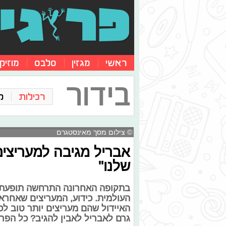
ראשי
מגזין
סלבס
מוזיק
בידור
רכילות
ק
© צילום מסך מאינסטגרם
אבריל מגיבה למעריצים
שלנו"
בתקופה האחרונה התרחשה תופעת ה
העולמית. כידוע, המעריצים שאחראי
האיידול שהם מעריצים יותר טוב לכ
גרם לאבריל לאבין להגיב? כל הפר