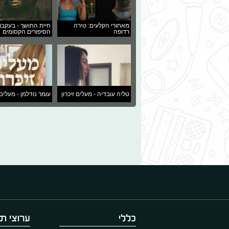
מאחורי הקלעים: טירה
חיית החושך - בעקבו
רדופה
הסיפורים הקסומים
טליה עובדיה - מעלים זיכרון
עומר נודלמן - מעלים 
כללי
ערוצי תו