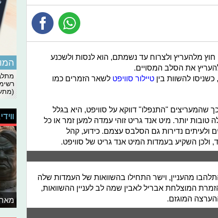
וץ מלהעריץ ולצרוח עד נשמתם, הוא לנסות ולשכנע
המומ
להעריץ את הסלב המסויים.
מתלבט
שניסו להשוות בין
טיילור סוויפט
לשאר הזמרים כמו
רשימת
(מתעד
ך שהמעריצים "התנפלו" דווקא על סוויפט, היא בגלל
ווידי
טובות יותר. מיט אנד גריט זוהי עמדה למען זמר או כל
לעיתים נדירות גם הסלבס עצמם. כידוע, קהל
, ולכן השקיע בעמדות המיט אנד גריט של סוויפט.
הבו מהעניין, וישר התחילו בהשוואות של העמדות שלה
זמרת המוצלחת אבריל לאבין שמה לב לעניין ההשוואות,
ההערצה המוגזם.
מאחו