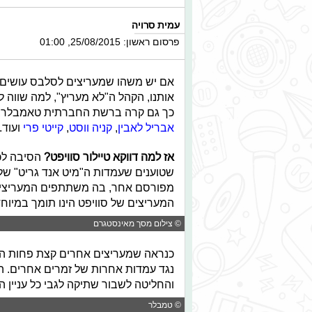
עמית סרויה
פרסום ראשון: 25/08/2015, 01:00
אם יש משהו שמעריצים לסלבס עושים ח
אותנו, הקהל ה"לא מעריץ", למה שווה 
כך גם קרה ברשת החברתית טאמבלר, כ
אבריל לאבין
,
קניה ווסט
,
קייטי פרי
ועוד.
אז למה דווקא טיילור סוויפט?
הסיבה לכ
שטוענים שעמדות ה"מיט אנד גריט" שלה 
מפורסם אחר, בה משתתפים המעריצים ו
המעריצים של סוויפט הינו תומך במיוחד
© צילום מסך מאינסטגרם
כנראה שמעריצים אחרים קצת פחות התל
נגד עמדות אחרות של זמרים אחרים. ה
והחליטה לשבור שתיקה לגבי כל עניין 
© טמבלר