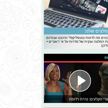
לצים שלנו:
ים מה לראות בנטפליקס? הרכבנו עבורכם
 המלצה ענקית של סדרות על פי ז׳אנרים •
כן)
או
רי הקלעים: טירה רדופה