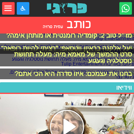
כותב
עמית סרויה
מז״ל טוב 2: קומדיה רומנטית או מותחן אימה?
יעל אלקנה בראיון ווטסאפ: "רציתי להיות רופאה"
סרט ההמשך של מאמא מיה: מעלה תחושת
נוסטלגיה וגעגוע
בחנו את עצמכם: איזו סדרה היא הכי אתם?
ווידיאו