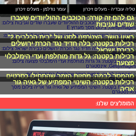
טליה עובדיה - מעלים זיכרון
עומר נודלמן - מעלים זיכרון
גם להם זה קורה: הכוכבים ההוליוודים שעברו
שודים וגניבות
ראיון נושך: הצטרפנו לסט של "בית הכלבים 2"
רכילות בקטנה: בלה חדיד נגד הכרת ירושלים
כבירת ישראל
רכילות בקטנה: גל גדות מוחלפת ועדי הימלבלוי
פצועה
מהמסך לבמה: מחזות הזמר שהתחילו כסרטים
רכילות בקטנה: השינוי המפתיע של גאיה גור
אריה
המומלצים שלנו: