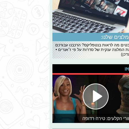
לצים שלנו:
ים מה לראות בנטפליקס? הרכבנו עבורכם
 המלצה ענקית של סדרות על פי ז׳אנרים •
כן)
או
רי הקלעים: טירה רדופה