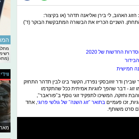
 הזוג האהוב, לי בירן ואליאנה תדהר (או בקיצור:
התחתן. השניים הכריזו את הבשורה המתבקשת הבוקר (ד')
המומ
מתלבט
רשימת
(מתעד
בידור
ונה חמישית
ווידי
בירן ודר זוזובסקי נפרדו, הקשר בינו לבין תדהר התחזק
מו זוג - דבר שהפך לזוגיות אמיתית ככל שהתקדמו
והבת וחזקה, המשיכו לתפקיד זוגי נוסף ב"פוראבר",
יות, זכו פעמיים
בתואר "זוג השנה" של גולשי פרוגי
, אחד
ם סרט משותף.
מאחו