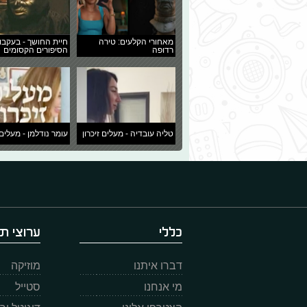
מאחורי הקלעים: טירה
חיית החושך - בעקבו
רדופה
הסיפורים הקסומים
טליה עובדיה - מעלים זיכרון
עומר נודלמן - מעלים 
כללי
ערוצי תו
דברו איתנו
מוזיקה
מי אנחנו
סטייל