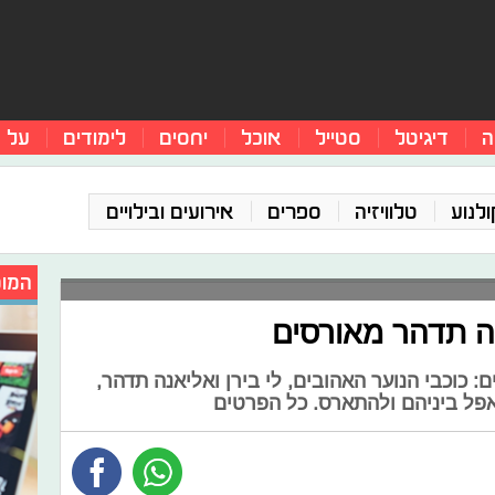
ה
דיגיטל
סטייל
אוכל
יחסים
לימודים
על 
ולנוע
טלוויזיה
ספרים
אירועים ובילויים
המומ
נה תדהר מאורסים
וכבי הנוער האהובים, לי בירן ואליאנה תדהר,
פל ביניהם ולהתארס. כל הפרטים