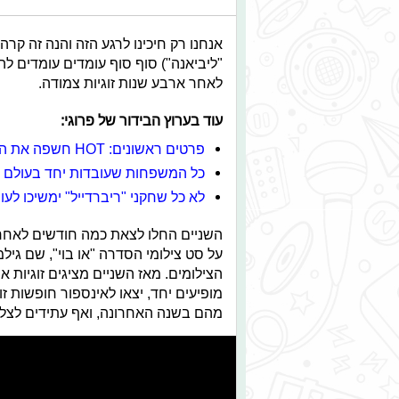
אנחנו רק חיכינו לרגע הזה והנה זה קרה:
"ליביאנה") סוף סוף עומדים עומדים ל
לאחר ארבע שנות זוגיות צמודה.
עוד בערוץ הבידור של פרוגי:
פרטים ראשונים: HOT חשפה את הסדרות החדשות של 2020
כל המשפחות שעובדות יחד בעולם ה
לא כל שחקני "ריברדייל" ימשיכו לע
השניים החלו לצאת כמה חודשים לאחר ש
על סט צילומי הסדרה "או בוי", שם גיל
הצילומים. מאז השניים מציגים זוגיות א
מופיעים יחד, יצאו לאינספור חופשות זוג
מהם בשנה האחרונה, ואף עתידים לצל