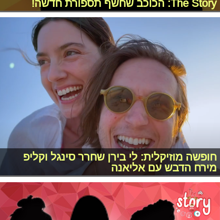
The Story: הכוכב שחשף תספורת חדשה!
חופשה מוזיקלית: לי בירן שחרר סינגל וקליפ
מירח הדבש עם אליאנה