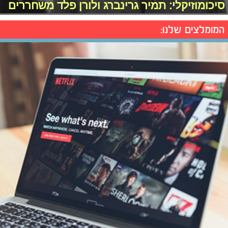
סיכומוזיקלי: תמיר גרינברג ולורן פלד משחררים
המומלצים שלנו: