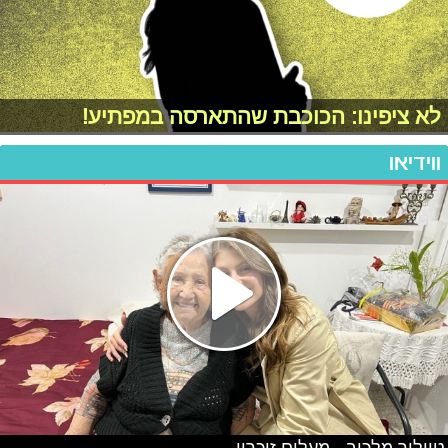
לא ציפינו: הכוכבת שהתארסה במפתיע!
ווידיאו
טיילור מלכוב - מעלים זיכרון