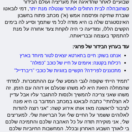
שבועיים לאחר שהדאיגה את מעריציה ועולם הבידור
כ
שהובהלה לבית החולים לאחר שנטלה מנת יתר
, דמי לובאטו
שוברת שתיקה ופרסמה אמש (א') מכתב פתוח בחשבון
האינסטגרם שלה בו היא מודה לכל מי שתמך וסייע לה בימים
הקשים הללו, ומודיעה כי היה לוקחת צעד אחורה על מנת
להתמקד בעצמה ובבריאותה.
עוד בערוץ הבידור של פרוגי:
אנחנו בשוק: חיים בחארטא יוצאים לטור מיוחד בארץ
רכילות בקטנה: איומים על חייו של כוכב "כפולה"
מתכוננים לפרידה? הקשיים בזוגיות של כוכבי "ריברדייל"
"תמיד הייתי שקופה לגבי המסע שלי עם ההתמכרות. למדתי
שהמחלה הזאת היא לא משהו שנעלם או דוהה עם הזמן. זה
משהו שאני צריכה להמשיך ולנסות להתגבר עליו אבל עדיין
לא הצלחתי" כתבה לובאטו במכתב המדובר בו היא פונה
לציבור לראשונה מאז אותו אירוע קשה: "אני רוצה להודות
לאלוהים ששמר על החיים שלי ועל הבריאות שלי. למעריצים
שלי, אני מוקירת תודה על כל האהבה שלכם והתמיכה שלכם
בי לאורך השבוע האחרון ובכלל. המחשבות החיוביות שלכם