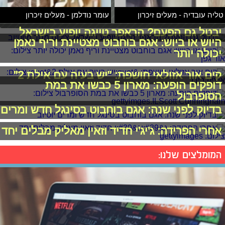
טליה עובדיה - מעלים זיכרון
עומר נודלמן - מעלים זיכרון
יבטל גם הפעם? הראפר טייגה יופיע בישראל
היוש או ביוש: אגם בוחבוט מצטיינת וריף נאמן
יכולה יותר
קים אור אזולאי חושפת: "יש בעיה עם אילת 2"
דופקים הופעה: מארון 5 כבשו את במת
הסופרבול
בדיוק לפני שנה: אגם בוחבוט בסינגל חדש ומרים
אחרי הפרידה: ג'יג'י חדיד וזאין מאליק מבלים יחד
המומלצים שלנו: