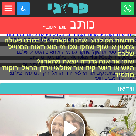
כותב
עומר איסוביץ'
חדשות הקולנוע: אוזונה וקארדי בי בסרט פעולה
ג'סטין או שון? שחקו וגלו מי הוא תאום הסטייל
שלכם
שוק: אריאנה גרנדה יוצאת מהארון?
היוש או ביוש: קים אור אזולאי וירדן הראל ירוקות
מתמיד
ווידיאו