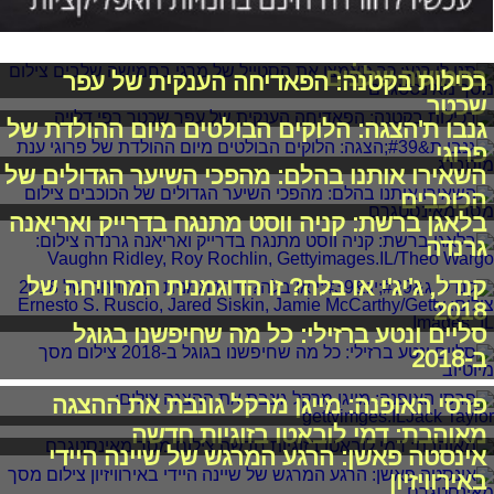
תנו לו רגע: כך תאמצו את הסטייל של מרגי
בחמישה שלבים
רכילות בקטנה: הפאדיחה הענקית של עפר
שכטר
גנבו ת'הצגה: הלוקים הבולטים מיום ההולדת של
פרוגי
השאירו אותנו בהלם: מהפכי השיער הגדולים של
הכוכבים
בלאגן ברשת: קניה ווסט מתנגח בדרייק ואריאנה
גרנדה
קנדל, ג'יג'י או בלה? זו הדוגמנית המרוויחה של
2018
סליים ונטע ברזילי: כל מה שחיפשנו בגוגל
ב-2018
פרסי האופנה: מייגן מרקל גונבת את ההצגה
מאוהבת: דמי לובאטו בזוגיות חדשה
אינסטה פאשן: הרגע המרגש של שיינה היידי
באירוויזיון