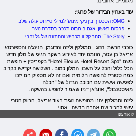
מקומיים אהובים.
עוד בערוץ הבידור של פרוגי:
OMG: הסכסוך בין ניקי מינאז' למיילי סיירוס עולה שלב
פרסום ראשון: אגם בוחבוט תככב בסדרת נוער
The Story: סהר קליזו מכחיש והחתונה של גל זהבי
כוכבי הרשת והזוג - סמולקין וליזה והדוגמן, הנינג'ה והספורטאי
אריאל בן עטר, הוזמנו יחד לאירוע השקה חגיגי של מלון חדש
בשם "Hotel Elexus Hotel Resort Spa" בקפריסין + חופשת
הכל כלול והכל על חשבון המלון כמובן. השלושה יקדישו בקרוב
כמה סטוריז לחופשה חלומית ואם זה לא מספיק הם יזכו
לפגישה אישית עם הכוכב הגדול של "הכלה
מאיסטנבול", אוזג'אן דניז שאמור להופיע בהשקה.
ליזה וסמולקין יהנו מחופשה זוגית בעוד אריאל, הרווק הטרי
עשוי להכיר שם אהבה חדשה. יאסו!
© אור גפן