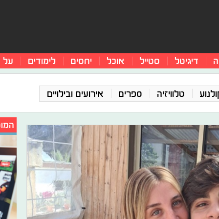
ה
דיגיטל
סטייל
אוכל
יחסים
לימודים
על 
ולנוע
טלוויזיה
ספרים
אירועים ובילויים
המומ