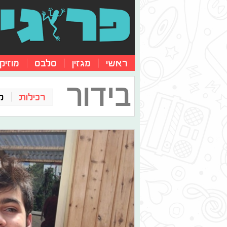
ראשי
מגזין
סלבס
מוזיק
בידור
רכילות
ק