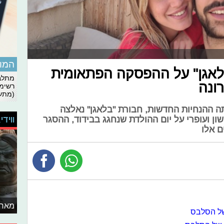
המומ
"בלאגן" על ההפסקה הפתאומית
מתלבט
ונה
רשימת
(מתעד
תה ההנחיות החדשות, חבורת "בלאגן" נאלצה
ווידי
ון ועופרי על יום ההולדת שנחגג בבידוד, ההסגר
ם אלו
מאחו
של הסלבס