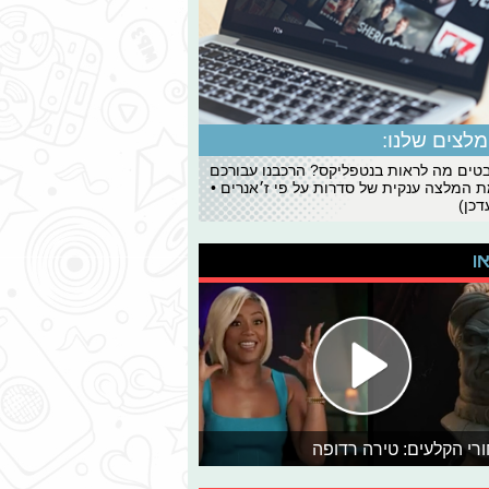
לצים שלנו:
ים מה לראות בנטפליקס? הרכבנו עבורכם
 המלצה ענקית של סדרות על פי ז׳אנרים •
כן)
או
רי הקלעים: טירה רדופה