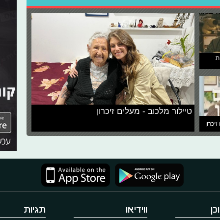
ת
טיילור מלכוב - מעלים זיכרון
זיכרון
כן
ווידיאו
תגיות