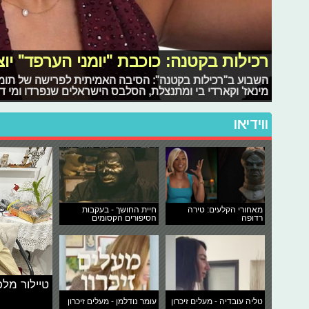
רכילות בקטנה: כוכבת "יומני הערפד" יו
השבוע ב"רכילות בקטנה": הסיבה האמיתית לפרישה של תומר 
מינאז' וקארדי בי ומתנצלת, הסלבס הישראלים שנפרדו ומי דו
ווידיאו
מאחורי הקלעים: טירה
חיית החושך - בעקבות
רדופה
הסיפורים הקסומים
טיילור מלכ
טליה עובדיה - מעלים זיכרון
עומר נודלמן - מעלים זיכרון