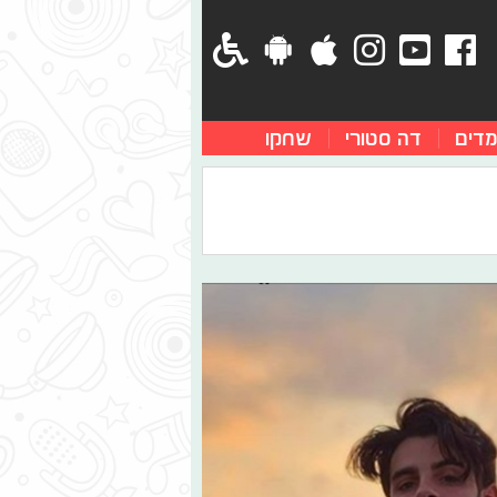
מדים
דה סטורי
שחקו