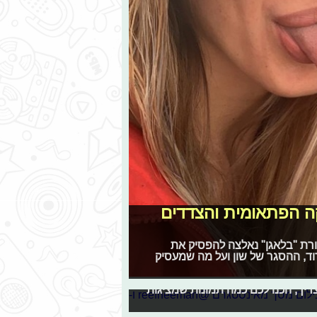
קה הפתאומית והצדדים
ורת "בלאגן" נאלצה להפסיק את
דוד, ההסגר של שון ועל מה שמעסיק
ם לסלבס אחרים
ריך, הכנו לכם כמה תמונות שמציגות
נה
 במצעד כוכבי הרשת של פרוגי. מי
ני