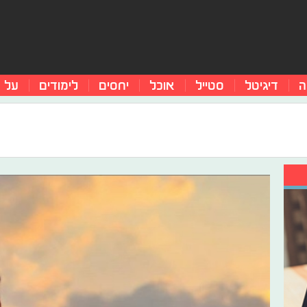
ה
דיגיטל
סטייל
אוכל
יחסים
לימודים
על 