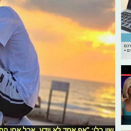
רכם
ם •
שון בלו: "אף אחד לא יודע, אבל אחי התא