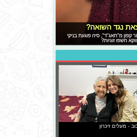
צאת נגד השואה?
קפון מ"תאג"ד", סיה פוגעת בניקי
וקא חשפו זוגיות?
וב - מעלים זיכרון