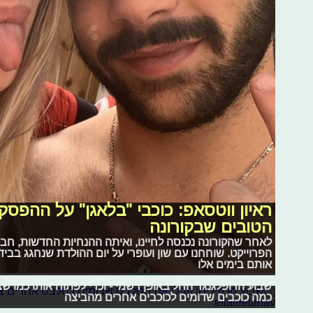
ראיון ווטסאפ: כוכבי "בלאגן" על ההפס
הטובים שבקורונה
לאחר שהקורונה נכנסה לחיינו, ואיתה ההנחיות החדשות, חב
הפרוייקט. שוחחנו עם שון ועופרי על יום ההולדת שנחגג בבי
אותם בימים אלו
שבוע הכפילים: קבלו את הסלבס שדומי
שבוע הדופלגנגר החל באופן רשמי - וכדי לפתוח אותו כמו שצ
אתם בחרתם: אלו נבחרי הרשת של הש
כמה כוכבים שדומים לכוכבים אחרים מהביצה
אחרי הצבעה מותחת במיוחד, הגיע הזמן להכריז על התוצאות
רכילות בקטנה: הקריירה החדשה של בן זי