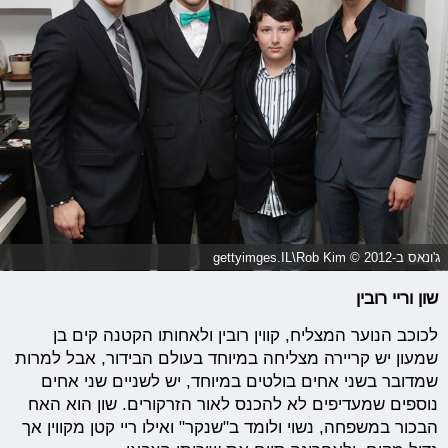
ג'ונאס ב-2012 © gettyimges.IL\Rob Kim
שון וריי רובין
לכוכב הנוער המצליח, קווין רובין ולאחותו הקטנה קים בן
שמעון יש קריירה מצליחה במיוחד בעולם הבידור, אבל למרות
שמדובר בשני אחים בולטים במיוחד, יש לשניים שני אחים
נוספים שמעדיפים לא להכנס לאור הזרקורים. שון הוא האח
הבכור במשפחה, נשוי ולומד ב"שנקר" ואילו ריי קטן מקווין אך