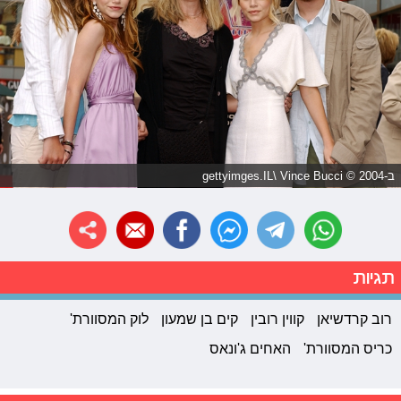
ב-2004 © gettyimges.IL\ Vince Bucci
תגיות
רוב קרדשיאן
קווין רובין
קים בן שמעון
לוק המסוורת'
כריס המסוורת'
האחים ג'ונאס