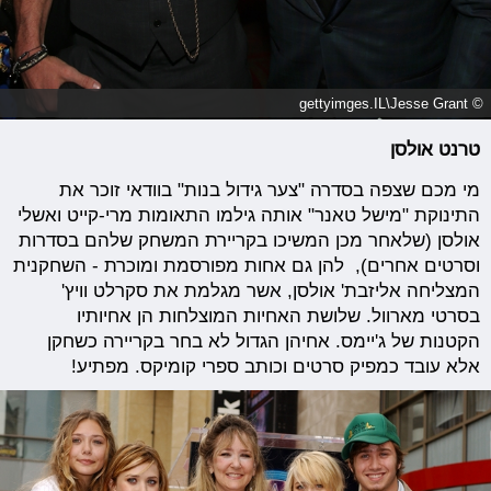
© gettyimges.IL\Jesse Grant
טרנט אולסן
מי מכם שצפה בסדרה "צער גידול בנות" בוודאי זוכר את
התינוקת "מישל טאנר" אותה גילמו התאומות מרי-קייט ואשלי
אולסן (שלאחר מכן המשיכו בקריירת המשחק שלהם בסדרות
וסרטים אחרים), להן גם אחות מפורסמת ומוכרת - השחקנית
המצליחה אליזבת' אולסן, אשר מגלמת את סקרלט וויץ'
בסרטי מארוול. שלושת האחיות המוצלחות הן אחיותיו
הקטנות של ג'יימס. אחיהן הגדול לא בחר בקריירה כשחקן
אלא עובד כמפיק סרטים וכותב ספרי קומיקס. מפתיע!