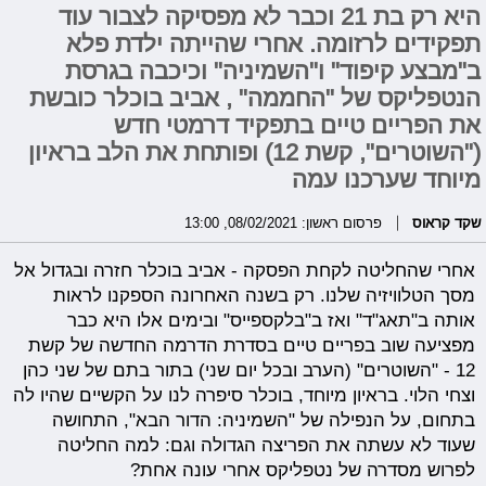
היא רק בת 21 וכבר לא מפסיקה לצבור עוד
תפקידים לרזומה. אחרי שהייתה ילדת פלא
ב"מבצע קיפוד" ו"השמיניה" וכיכבה בגרסת
הנטפליקס של "החממה" , אביב בוכלר כובשת
את הפריים טיים בתפקיד דרמטי חדש
("השוטרים", קשת 12) ופותחת את הלב בראיון
מיוחד שערכנו עמה
שקד קראוס
פרסום ראשון: 08/02/2021, 13:00
אחרי שהחליטה לקחת הפסקה - אביב בוכלר חזרה ובגדול אל
מסך הטלוויזיה שלנו. רק בשנה האחרונה הספקנו לראות
אותה ב"תאג"ד" ואז ב"בלקספייס" ובימים אלו היא כבר
מפציעה שוב בפריים טיים בסדרת הדרמה החדשה של קשת
12 - "השוטרים" (הערב ובכל יום שני) בתור בתם של שני כהן
וצחי הלוי. בראיון מיוחד, בוכלר סיפרה לנו על הקשיים שהיו לה
בתחום, על הנפילה של "השמיניה: הדור הבא", התחושה
שעוד לא עשתה את הפריצה הגדולה וגם: למה החליטה
לפרוש מסדרה של נטפליקס אחרי עונה אחת?