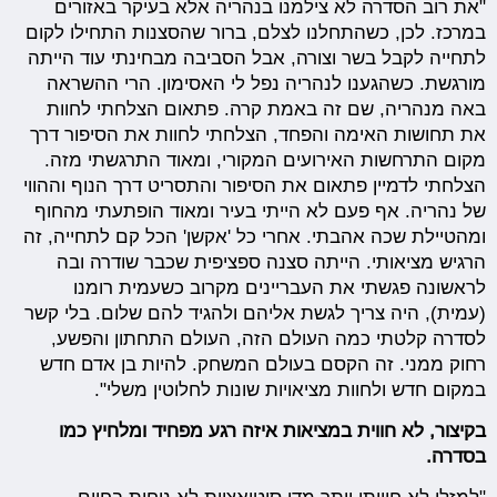
"את רוב הסדרה לא צילמנו בנהריה אלא בעיקר באזורים
במרכז. לכן, כשהתחלנו לצלם, ברור שהסצנות התחילו לקום
לתחייה לקבל בשר וצורה, אבל הסביבה מבחינתי עוד הייתה
מורגשת. כשהגענו לנהריה נפל לי האסימון. הרי ההשראה
באה מנהריה, שם זה באמת קרה. פתאום הצלחתי לחוות
את תחושות האימה והפחד, הצלחתי לחוות את הסיפור דרך
מקום התרחשות האירועים המקורי, ומאוד התרגשתי מזה.
הצלחתי לדמיין פתאום את הסיפור והתסריט דרך הנוף וההווי
של נהריה. אף פעם לא הייתי בעיר ומאוד הופתעתי מהחוף
ומהטיילת שכה אהבתי. אחרי כל 'אקשן' הכל קם לתחייה, זה
הרגיש מציאותי. הייתה סצנה ספציפית שכבר שודרה ובה
לראשונה פגשתי את העבריינים מקרוב כשעמית רומנו
(עמית), היה צריך לגשת אליהם ולהגיד להם שלום. בלי קשר
לסדרה קלטתי כמה העולם הזה, העולם התחתון והפשע,
רחוק ממני. זה הקסם בעולם המשחק. להיות בן אדם חדש
במקום חדש ולחוות מציאויות שונות לחלוטין משלי".
בקיצור, לא חווית במציאות איזה רגע מפחיד ומלחיץ כמו
בסדרה.