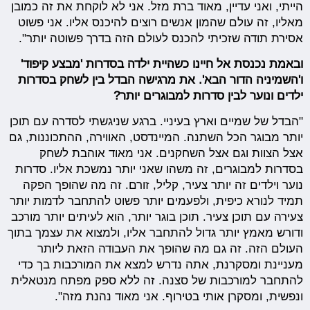
הייתי, ואני עדיין, מאוד ברת מזל. אני לא לוקחת את זה כמובן
מאליו, זה עולם שהמון אנשים רוצים להיכנס אליו. אני פשוט
אסירת תודה שזכיתי להכנס לעולם הזה בדרך פשוטה יותר".
ובאמת נכנסת אל חיינו כשהיית ילדה בסדרות 'מבצע קיפוד'
ו'השמיניה הדור הבא'. את מרגישה הבדל בין לשחק בסדרות
ילדים ונוער לבין סדרות למבוגרים יותר?
"הבדל של שמיים וארץ בעיניי. ברגע שניגשתי לסדרה עם תוכן
יותר מבוגר הכל השתנה. המיינדסט, האווירה, ההתכוננות, גם
אצל הצוות וגם אצל השחקנים. אני מאוד אוהבת לשחק
בסדרות למבוגרים, זה משהו שאני יותר נמשכת אליו. סדרות
נוער וילדים זה יותר צעיר, קליל, זורם. זה מה שהופך הפקה
תמיד לנורא כיפית, ולפעמים יותר פשוט להתחבר לדמות יותר
צעירה עם תוכן צעיר. תוכן בוגר יותר, הוא לעיתים יותר מורכב
ודורש מאמץ יותר גדול להתחבר אליו, ולמצוא את עצמך בתוך
העולם הזה. זה גם מה שהופך את העבודה הזאת ליותר
מעניינת ומסקרנת, אתה נדרש למצא את המורכבות בך כדי
להתחבר למורכבות של סצנה. זה ללא ספק מפתח מנטאלית
ונפשית, ומסקרן אותי בטירוף. אני מאוד נהנת מזה".