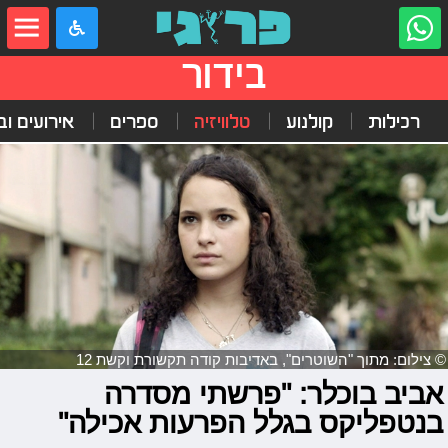
בידור
רכילות
קולנוע
טלוויזיה
ספרים
אירועים ובי
© צילום: מתוך "השוטרים", באדיבות קודה תקשורת וקשת 12
אביב בוכלר: "פרשתי מסדרה
בנטפליקס בגלל הפרעות אכילה"