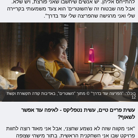
להתייחס אליהן. יש אנשים שיחשבו שאני פורצת, ויש שלא.
אבל מה שבטוח זה ש'השוטרים' הוא צעד משמעותי בקריירה
שלי ואני מרגישה שהפריצה שלי עוד בדרך".
בוכלר: "הפריצה עוד בדרך" © מתוך "השוטרים", באדיבות קודה תקשורת וקשת
12
עשית פריים טיים, עשית נטפליקס - לאיפה עוד אפשר
לשאוף?
"אני מקווה שזה לא נשמע שחצני, אבל אני מאוד רוצה לחוות
פרויקט שבו אני השחקנית הראשית. בתור מישהי שצופה