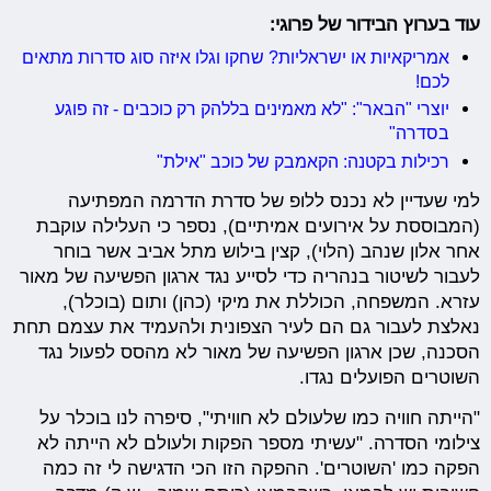
עוד בערוץ הבידור של פרוגי:
אמריקאיות או ישראליות? שחקו וגלו איזה סוג סדרות מתאים
לכם!
יוצרי "הבאר": "לא מאמינים בללהק רק כוכבים - זה פוגע
בסדרה"
רכילות בקטנה: הקאמבק של כוכב "אילת"
למי שעדיין לא נכנס ללופ של סדרת הדרמה המפתיעה
(המבוססת על אירועים אמיתיים), נספר כי העלילה עוקבת
אחר אלון שנהב (הלוי), קצין בילוש מתל אביב אשר בוחר
לעבור לשיטור בנהריה כדי לסייע נגד ארגון הפשיעה של מאור
עזרא. המשפחה, הכוללת את מיקי (כהן) ותום (בוכלר),
נאלצת לעבור גם הם לעיר הצפונית ולהעמיד את עצמם תחת
הסכנה, שכן ארגון הפשיעה של מאור לא מהסס לפעול נגד
השוטרים הפועלים נגדו.
"הייתה חוויה כמו שלעולם לא חוויתי", סיפרה לנו בוכלר על
צילומי הסדרה. "עשיתי מספר הפקות ולעולם לא הייתה לא
הפקה כמו 'השוטרים'. ההפקה הזו הכי הדגישה לי זה כמה