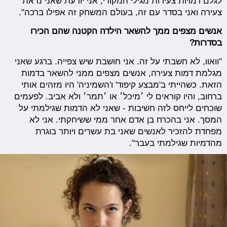
לגלם דמויות צעירות מגילי המקורי, אני יודעת שאני נראת
צעירה ואני בסדר עם זה, בעולם המשחק זה אפילו ברכה".
אנשים מצפים ממך להשאר הילדה הקטנה שהם הכירו
בסדרות?
"וואוו, לא חשבתי על זה. אני חושבת שיש צפייה. ברגע שאני
מגלמת דמות צעירה, אנשים מצפים ממני להשאר בדמות
הזאת. כשהייתי ב'מבצע קיפוד' ו'השמיניה' היו מזהים אותי
ברחוב, והיו קוראים לי ׳מיכל׳ או ׳תמר׳ ולא אביב. לפעמים
שוכחים לייחס לזה חשיבות - שאני לא הדמות שגילמתי על
המסך. אני בהכרח בן אדם אחר ממי ששיחקתי. אני לא
מפחדת להזכיר לאנשים שאני בת עשרים ויותר בוגרת
מהדמיות שגילמתי בעבר".