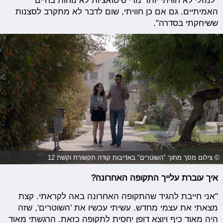
"למזלי לא חוויתי יותר מדי סיטואציות לא נוחות בחיים
האמיתיים. גם אם כן חוויתי, שום לדבר לא מתקרב לסצנות
ששיחקתי בסדרה".
© צילום מסך מתוך "השוטרים" באדיבות קודה תקשורת וקשת 12
איך עוברת עלייך התקופה האחרונה?
"אני חייבת להגיד שהתקופה האחרונה באה לקראתי. קצת
מצאתי את עצמי מחדש. עשיתי עכשיו את 'השוטרים', שזה
היה מאוד כיף ויוצא דופן יחסית לתקופה כזאת. הרגשתי מאוד