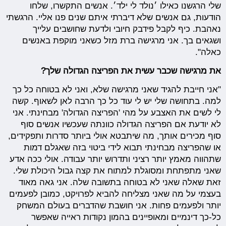
שלי הרגשנו כאילו ׳נולד לי ילד׳. אנשים התקשרו, שלחו
הודעות, גם אנשים שלא דיברתי איתם שנים פנו אליי. הרגשתי
נאהבת. כיף לקבל פידבק חיובי ולדעת שחושבים עלייך
ושגאים בך. אני מרגישה ברת מזל כשאני מוקפת באנשים
כאלה".
את מרגישה שכבר עשית את הפריצה הגדולה שלך?
"אני חייבת להגיד שאני מרגישה שלא, ואני לא בטוחה כל כך
למה. בתחושה שלי יש לי עוד כל כך הרבה לאן לשאוף. קשה
לי לשים את האצבע על מהי 'הפריצה הגדולה' מבחינתי. אני
לא יודעת אם הפריצה הגדולה כוונתה שעכשיו אנשים סוף
סוף מכירים אותך, מה שיתבטא אולי ביותר סדרות ותפקידים,
או שהפריצה מבחינתי תבוא לידי ביטוי בזה שאגלם דמות
שתהווה מאמץ יותר רציני ותדרוש יותר עבודה. אולי ככה אדע
שאני מתפתחת ומסוגלת למתוח את קצה גבול היכולת שלי.
זאת שאלה שאני לא בטוחה בתשובה שלה. אני גאה מאוד
בעצמי על מה שאני מצליחה להביא לפרויקט, כמובן לפעמים
יותר ולפעמים פחות. אני חושבת שהדברים בעולם המשחק
כל-כך דינמיים ומאופיינים בהמון נקודות ראייה שאפשר