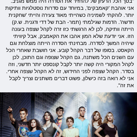
"בסך הכל הרעיון של להחזיר את הסדרה היה ממש מגניב.
אני אוהבת 'קאמבקים', במיוחד עם סדרות נוסטלגיות וותיקות
יותר. לוהקתי לשמיניה כשהייתי מאוד צעירה והייתי 'שחקנית
חדשה'. הדמות שגילמתי (תמר- הבת של דדי ודגנית. ש.ק)
הייתה וותיקה, לכן לא הרגשתי כזו זרה לקהל שצפה בעונה
הזו. אני יודעת שלא המון אהבו את הקאמבק, אבל קיוויתי
שיהיה המשך לסדרה. מבחינתי הסדרה הייתה מוצלחת וגם
הקאסט. בסופו של דבר הקהל קובע. אני חושבת שאחרי הכל
עם השנים הכל משתנה, גם הקהל שצופה וגם התוכן, לכן
לקהל המקורי היה קשה יותר לקבל קונספט יותר חדשני, וזה
בסדר. הקהל שצפה לפני החידוש, זה לא הקהל שצפה אחרי.
אני לא רואה בזה כישלון, פשוט דברים משתנים וצריך לקבל
את זה".