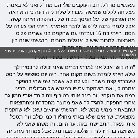
מאנשים מחו"ל, רוב העוקבים שלי הם מחו"ל ואני לא באמת
מצליחה לקלוט שמישהו מברזיל שלח לי הודעה כי הוא ראה
את הפרצוף שלי על המסך בבית שלו. ההפקה הייתה קשה,
אבל לגמרי נתנה לי 'פוש' לדבר האמיתי. הייתי הכי צעירה על
הסט, הייתי בת 16 ועבדתי עם שחקנים בני עשרים פלוס
מארצות. למרות שיש לי אנגלית מהבית, הרגשתי שונה בין
אנשים יותר בוגרים עם יותר ניסיון".
אקדמיית החממה. בוכלר - ראשונה בשורה העליונה © רונן אקרמן, באדיבות ענני
תקשורת
"היה קושי אבל אני למדתי דברים שאני יכולה להבטיח לך
שלא הייתי לומדת בשום מקום אחר. היה יום ספציפי על הסט
שעברתי קצת משבר, ולעולם לא אשכח שמישהי בהפקה
אמרה לי, 'את משחקת עכשיו במגרש של הגדולים, תביני
כמה את חזקה!'. זה ביגר אותי בטירוף וזה לימד אותי המון גם
אחרי ההפקה. להגיד לך שאני מרוצה מהסדרה ומהתוצאות
שהבאתי? ממש ממש לא. הרגשתי שרואים שאני לא שחקנית
מקצועית, שרואים שלא באתי מהוליווד כמו כולם וזה תסכל
אותי מאוד. התביישתי בזה. עד היום, זה משהו שאני לא
משוויצה בו. היו לזה השלכות מבחינתי. אבל צמחתי מזה. זה