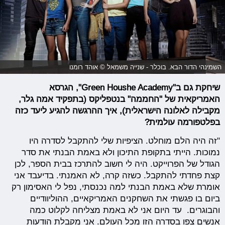
השמינהי הדור הבא. בוכלר - שנייה משמאל © אוהד רומנו
שיחקת גם ב"Green Houshe Academy", הגרסא
האמריקאית של "החממה" בנטפליקס (בתפקיד אמה גלר,
מקבילה לאלונה הישראלית), איך ההרגשה להגיע ליעד כזה
בפלטפורמה עולמית?
"זה היה הלם מוחלט. הציפיות שלי להתקבל לסדרה היו
נמוכות. הייתי בתקופת התיכון ולא באמת הבנתי את סדר
הגודל של הפרוייקט. היה לי חשוב להתרכז בבית הספר, לכן
קצת פחדתי להתקבל. כשזה קרה, לא האמנתי. בדיעבד אני
אומרת שלא באמת הבנתי למה נכנסתי, נפל לי האסימון רק
ביום בו פגשתי את השחקנים האמריקאיים, ההוליוודיים
והבוגרים. עד היום אני לא באמת מצליחה לקלוט כמה
אנשים צפו בסדרה הזו מכל העולם. אני מקבלת הודעות