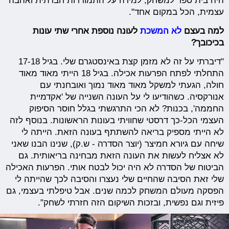
היה בית ספר למשחק, למידה על התמודדות חברתית ואהבה
עצמית, הכל במקום אחד".
למה בעצם
לא המשכת
לעונה נוספת אחרי שתי עונות
בכיכובך?
"דיברתי על זה לא מזמן קצת באינסטגרם שלי. בגיל 17-18
התחלתי לפתח הפרעות אכילה. בגיל 18 הייתי מאוד מאוד
חולה, הגעתי למשקל מאוד מאוד נמוך ואובחנתי עם
אנורקסיה. כשהודיעו לי על העונה השנייה של 'אקדמיית
החממה', בכנות? לא הכי התרגשתי בגלל חוסר הסיפוק
העצמי הכל-כך דרסטי שחוויתי בעונות הראשונות. בנוסף לזה
לא הייתי מספיק בריאה להשתתף בעונה הזאת. הייתה לי
שיחה עם גיורא חמיצר (יוצר הסדרה - ש.ק), שנינו הבנו שאני
לא אצליח לעשות את העונה הזאת מבחינה בריאותית. גם
הביטוח של הסדרה לא היה יכול לבטח אותי. הפרעות האכילה
שלי זאת הסיבה שהחיים שלי נעצרו והסיבה לכך שהייתה לי
הפסקה מעולם המשחק לכמה שנים. אבל טיפלתי בעצמי, גם
פיזית וגם נפשית, ובזכות השיקום הזה חזרתי לשחק".