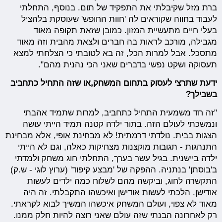
ברת מזל שקיבלתי את התפקיד של תום. בנוסף, התחלתי
לעבוד בחווה שקוראים לה 'חוות החופש' שעוסקת בלהציל
בעלי חיים מתעשיית המזון. כמובן שזאת תקופה מאוד
מגבילה, מורכב לראות בה חברים ולצאת מהבית וזה מאוד
מתסכל. אבל למרות הכל, זה בא לטובתי כי הצלחתי למצא
תעסוקה ושקט נפשי בדברים שאני הכי נהנית מהם".
ידעת שתרצי לעסוק בתחום המשחק,או שזה התחיל כתחביב
בשבילך?
"זה חד משמעית התחיל כתחביב, למרות שתמיד אהבתי
ונמשכתי לעולם הזה. בתור ילדה קטנה תמיד הייתי עושה
הצגות בבית. נולדתי דרמתית! לא מבחינת אופי, אלא מבחינת
התנהגות - תגובות מוקצנות מצחיקות כאלה, וגם לא הייתי
ילדה ביישנית. בגיל עשר בערך, התחלתי חוג משחק ולמדתי
ב'בוסתן' בנתניה. ההפקה של 'מבצע קיפוד' (ערוץ לוגי - ש.ק)
התקשרה לחוג, וביקשה מהם לשלוח כמה ילדים לעשות
אודישן. הלכתי לעשות אודישן ואיכשהו התקבלתי. זה היה
מאוד לא צפוי, ועולם המשחק איכשהו המשיך לבוא לקראתי.
רק לאחרונה הבנתי שזה עולם שאני רוצה להיות חלק ממנו.