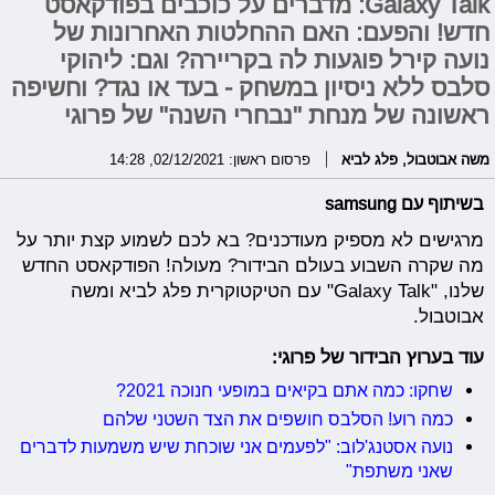
Galaxy Talk: מדברים על כוכבים בפודקאסט
חדש! והפעם: האם ההחלטות האחרונות של
נועה קירל פוגעות לה בקריירה? וגם: ליהוקי
סלבס ללא ניסיון במשחק - בעד או נגד? וחשיפה
ראשונה של מנחת "נבחרי השנה" של פרוגי
משה אבוטבול
,
פלג לביא
פרסום ראשון: 02/12/2021, 14:28
בשיתוף עם samsung
מרגישים לא מספיק מעודכנים? בא לכם לשמוע קצת יותר על
מה שקרה השבוע בעולם הבידור? מעולה! הפודקאסט החדש
שלנו, "Galaxy Talk" עם הטיקטוקרית פלג לביא ומשה
אבוטבול.
עוד בערוץ הבידור של פרוגי:
שחקו: כמה אתם בקיאים במופעי חנוכה 2021?
כמה רוע! הסלבס חושפים את הצד השטני שלהם
נועה אסטנג'לוב: "לפעמים אני שוכחת שיש משמעות לדברים
שאני משתפת"