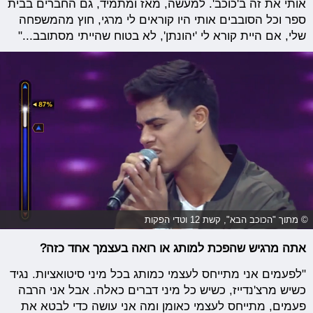
אותי את זה ב'כוכב'. למעשה, מאז ומתמיד, גם החברים בבית
ספר וכל הסובבים אותי היו קוראים לי מרגי, חוץ מהמשפחה
שלי, אם היית קורא לי 'יהונתן', לא בטוח שהייתי מסתובב..."
© מתוך "הכוכב הבא", קשת 12 וטדי הפקות
אתה מרגיש שהפכת למותג או רואה בעצמך אחד כזה?
"לפעמים אני מתייחס לעצמי כמותג בכל מיני סיטואציות. נגיד
כשיש מרצ'נדייז, כשיש כל מיני דברים כאלה. אבל אני הרבה
פעמים, מתייחס לעצמי כאומן ומה אני עושה כדי לבטא את