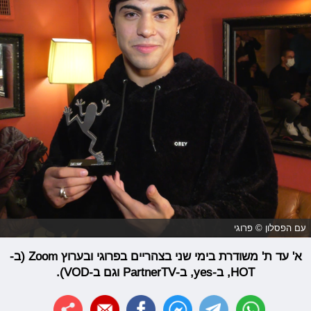
עם הפסלון © פרוגי
א' עד ת' משודרת בימי שני בצהריים בפרוגי ובערוץ Zoom (ב-
HOT, ב-yes, ב-PartnerTV וגם ב-VOD).