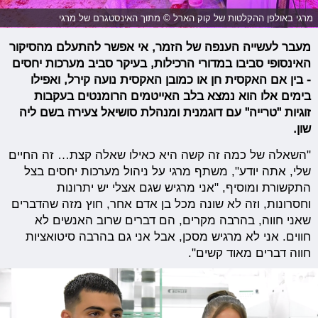
מרגי באולפן ההקלטות של קוק הארל © מתוך האינסטגרם של מרגי
מעבר לעשייה הענפה של הזמר, אי אפשר להתעלם מהסיקור
האינסופי סביבו במדורי הרכילות, בעיקר סביב מערכות יחסים
- בין אם האקסית חן או כמובן האקסית נועה קירל, ואפילו
בימים אלו הוא נמצא בלב האייטמים הרומנטים בעקבות
זוגיות "טרייה" עם דוגמנית ומנהלת סושיאל צעירה בשם ליה
שון.
"השאלה של כמה זה קשה היא כאילו שאלה קצת… זה החיים
שלי, אתה יודע", משתף מרגי על ניהול מערכות יחסים בצל
התקשורת ומוסיף, "אני מרגיש שגם אצלי יש יתרונות
וחסרונות, וזה לא שונה מכל בן אדם אחר, חוץ מזה שהדברים
שאני חווה, בהרבה מקרים, הם דברים שרוב האנשים לא
חווים. אני לא מרגיש מסכן, אבל אני גם בהרבה סיטואציות
חווה דברים מאוד קשים".