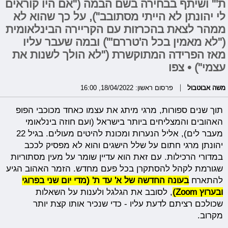
ת'" ושיתף בבחירה בשם הבמה ("אם היו קוראים
לי יהונתן לא הייתי מסתובב"), על כך שהוא לא
ממהר לצאת בהכרזות עם הקריירה הבינלאומית
("לא מאמין בכל ה'טררם'") ובמה שעבר עליו
מאז הפרידה המתוקשרת ("לא הולך לשנות את
עצמי") • צפו
משה אבוטבול
פרסום ראשון: 18/04/2022, 16:00
תוך שנים ספורות, מרגי מיתג את עצמו כאחד מכוכבי הפופ
האהובים והמצליחים ביותר בישראל (ועם חוזה בינלאומי
מעבר לים), אליל הנערות ומכונת להיטים מעולים. בגיל 22
יהונתן מרגי חתום על שלל הישגים והוא לא מפסיק לככב
במדורי הרכילות. עם זאת הוא עדיין שומר על מעין מסתוריות
שגורמת לקהל להסתקרן בכל פעם מחדש. הזמר האהוב הגיע
להתארח
בעונה החדשה של א' עד ת' (מדי יום שני בפרוגי
ובערוץ Zoom)
, לסובב את הגלגל ולענות על השאלות
שכולכם רציתם לדעת עליו - כדי שנכיר אותו קצת יותר
מקרוב.