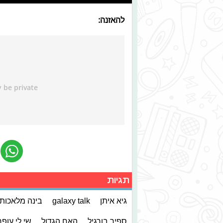
להאזנה:
תגיות
גיא איתן
galaxy talk
בינה מלאכות
ספיר בורגיל
האח הגדול
שי לי עופר