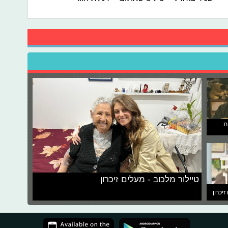
ת
טיילור מלכוב - מעלים זיכרון
זיכרון