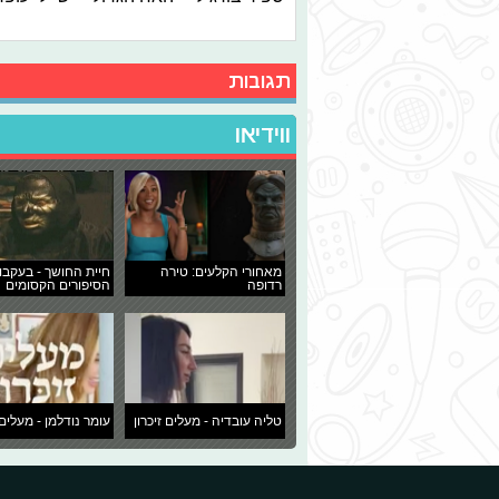
תגובות
ווידיאו
מאחורי הקלעים: טירה
חיית החושך - בעקבו
רדופה
הסיפורים הקסומים
טליה עובדיה - מעלים זיכרון
עומר נודלמן - מעלים 