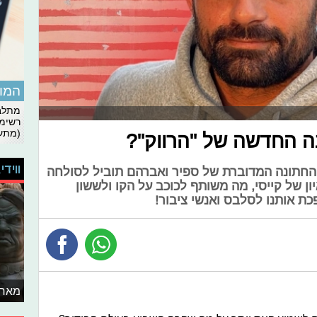
המומ
מתלבט
רשימת
(מתעד
נה החדשה של "הרווק"?
ווידי
 כוכבים: החתונה המדוברת של ספיר ואברהם תוביל לסולחה
ון של קייסי, מה משותף לכוכב על הקו ולששון
כת אותנו לסלבס ואנשי ציבור!
מאחו