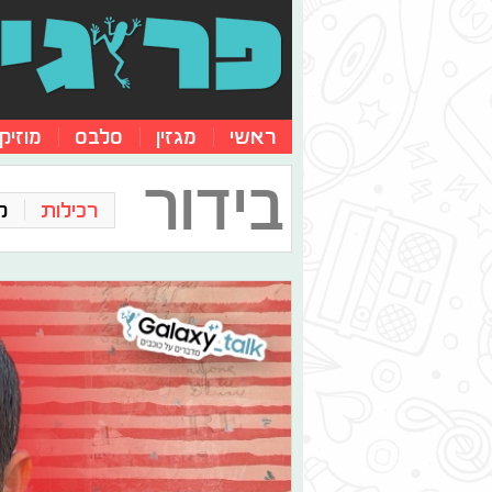
ראשי
מגזין
סלבס
מוזיק
בידור
רכילות
ק