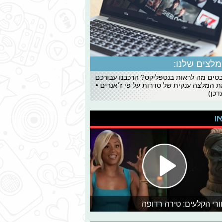
לצים שלנו:
ים מה לראות בנטפליקס? הרכבנו עבורכם
 המלצה ענקית של סדרות על פי ז׳אנרים •
כן)
או
רי הקלעים: טירה רדופה