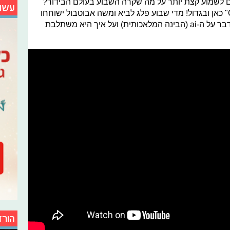
 לשמוע קצת יותר על מה שקרה השבוע בעולם הבידור?
עשו
מעולה! הפודקאסט שלנו, "Galaxy Talk" כאן ובגדול! מדי שבוע פלג לביא ומשה אבוטבול ישוחחו
על כל מה שקרה בעולם הבידור וגם - נדבר על ה-ai (הבינה המלאכותית) ועל איך היא משתלבת
הורד