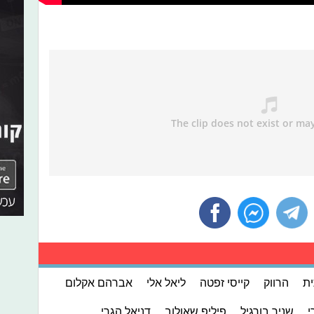
ית
הרווק
קייסי זפטה
ליאל אלי
אברהם אקלום
י
שניר בורגיל
פיליפ שאולוב
דניאל הגרי