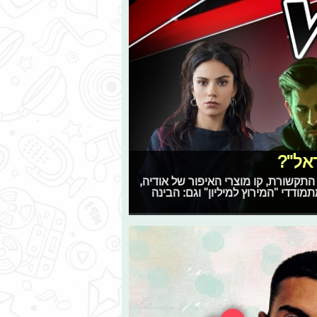
אל"?
ת נגד התקשורת, קו מוצרי האיפור של אודיה,
ודדי "המירוץ למיליון" וגם: הבינה