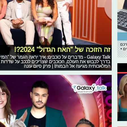
רכם
זה הזוכה של "האח הגדול" 2024?!
ם •
Galaxy Talk - מדברים על כוכבים: איך יראה הגמר של 
בדרך לכבוש את העולם, הכוכבים שצריכים לככב על שדרות ה
המלאכותית מגיעה אל הבמות! | פרק סיום עונה