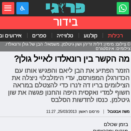
בידור
רכילות
קולנוע
טלוויזיה
ספרים
אירועים ובי
© צילום: מימין: דלית זריהן ושון גיטלמן. משמאל: הבן של גולן ורונאלדו.
צילומים: אינסטגרם
מה הקשר בין רונאלדו לאייל גולן?
הזמר הפתיע את הבן ליאם והפגיש אותו עם
הכדורגלן המפורסם, עדי הימלבלוי ניצלה את
הצילומים בריו דה ז'נרו כדי להצטלם במראה
חשוף למדי ואקסית היפה והחנון פגשה את שון
גיטלמן. כנסו לחדשות הסלבס
משה אבוטבול
פרסום ראשון: 25/03/2013, 11:27
בזמן שכולם