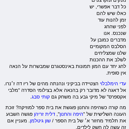
מנקים ומקרצפים
כל דבר אפשרי, יש
כאלו שיש להם
זמן להנות עוד
לפני שהחג
שנכנס. אנו
מדברים כמובן על
הסלבס המקומיים
שלנו שמצליחים
לשלב את ההכנות
לחג יחד עם המון תמונות באינסטגרם שמבשרות על הנאה
אין סופית.
עדי הימלבלוי
הצטיידה בביקיני ונהנתה מהים של ריו דה ז׳נרו.
אל דאגה לא מדובר רק בהנאה אלא בצילומי הסדרה "מלבי
אקספרס" של מיקי גבע בה משחק גם
קותי סבג
.
מה קורה כשהיפה והחנון פוגשת את בית ספר למוזיקה? זוכת
העונה השלישית של "
היפה והחנון
",
דלית זריהן
פגשה השבוע
את תלמיד מחזור א׳ של בית הספר /
שון גיטלמן
. מעניין אם
זה עשה לה חשק לילדים.