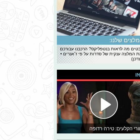
לצים שלנו:
ים מה לראות בנטפליקס? הרכבנו עבורכם
 המלצה ענקית של סדרות על פי ז׳אנרים •
כן)
או
רי הקלעים: טירה רדופה