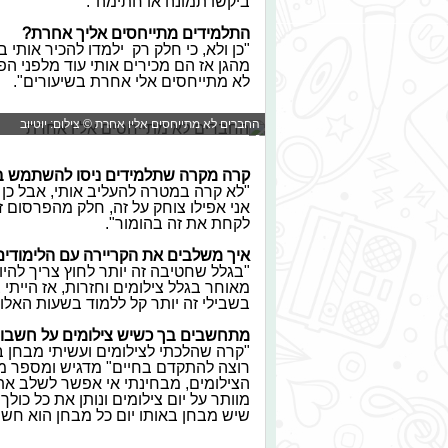
ביקשו תמונה או חתימה".
התלמידים מתייחסים אליך אחרת?
"כן ולא, כי חלק רק ילמדו להכיר אותי
מהגן אז הם מכירים אותי עוד מלפני הפ
לא מתייחסים אלי אחרת בשיעורים".
החברים לא מתייחסים אליו אחרת © צילום: יוטיוב
קרה מקרה שתלמידים ניסו להשתמש בפ
"לא קרה במטרה להעליב אותי, אבל כן
אני אפילו צוחק על זה, חלק מהפרסום ז
לקחת את זה בהומור".
איך משלבים את הקריירה עם הלימודים
"בגלל שחטיבה זה יותר לחוץ צריך להיו
מאוחר בגלל צילומים וחזרות, אז היית
בשבילי זה יותר קל ללמוד בשעות האלו, 
מתחשבים בך כשיש צילומים על חשבון
"קרה שהלכתי לצילומים ועשיתי מבחן ב
רוצה להתקדם בחיים" מדגיש ומספר מה 
הצילומים, מבחינתי אי אפשר לשלב את 
מוותר על יום צילומים ונותן את כל כו
שיש מבחן באותו יום כל מבחן הוא חשו