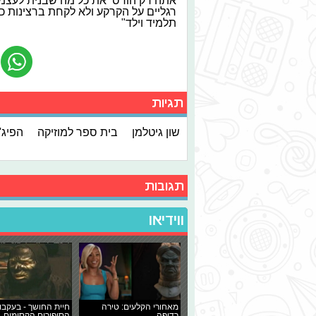
אתה רק הורס את כל מה שבנית לעצמך
רגליים על הקרקע ולא לקחת ברצינות כ
תלמיד וילד"
תגיות
שון גיטלמן
בית ספר למוזיקה
הפיג'
תגובות
ווידיאו
מאחורי הקלעים: טירה
חיית החושך - בעקבו
רדופה
הסיפורים הקסומים