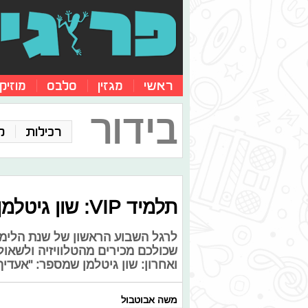
ראשי
מגזין
סלבס
מוזיק
בידור
רכילות
ק
תלמיד VIP: שון גיטלמן לא מתרגש מהפרסום
לרגל השבוע הראשון של שנת הלימ
שכולכם מכירים מהטלוויזיה ולשאול
ואחרון: שון גיטלמן שמספר: "אעדיף
משה אבוטבול