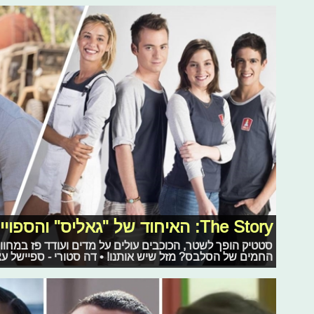
The Story: האיחוד של "גאליס" והספויילר ל"פלמח"
סטטיק הופך לשטר, הכוכבים עולים על מדים ועודד פז במחו
החמים של הסלבס? מזל שיש אותנו! • דה סטורי - ספיישל ע