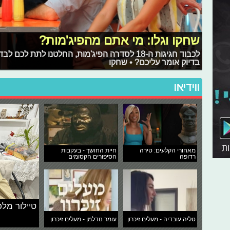
שחקו וגלו: מי אתם מהפיג'מות?
לכבוד חגיגות ה-18 לסדרה הפיג'מות, החלטנו לתת
בדיוק אומר עליכם? • שחקו
ווידיאו
מאחורי הקלעים: טירה
חיית החושך - בעקבות
רדופה
הסיפורים הקסומים
טיילור מלכ
טליה עובדיה - מעלים זיכרון
עומר נודלמן - מעלים זיכרון