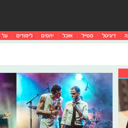
ה
דיגיטל
סטייל
אוכל
יחסים
לימודים
על 