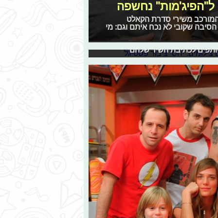
ל"הפיג'מות" נחשפה
 המורכב משירי סדרת הקאלט
 הסיבה שקובי לא נכח איתם וגם: מי
ו את השירים שלהם
בל תמיד הוא נמצא אצלנו בלב. בין שלל הכוכבים
שותפים לכתיבת השיר שלהם