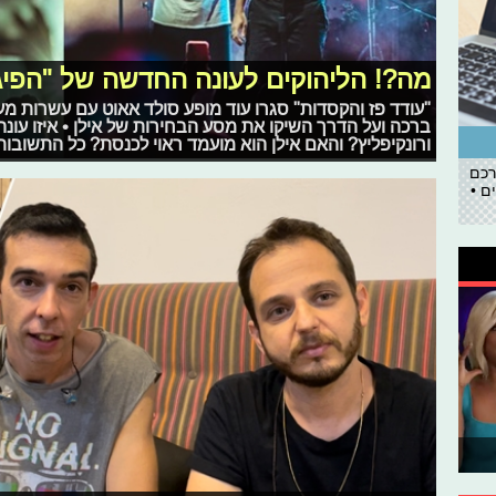
מה?! הליהוקים לעונה החדשה של "הפי
"עודד פז והקסדות" סגרו עוד מופע סולד אאוט עם עשרות מער
ברכה ועל הדרך השיקו את מסע הבחירות של אילן • איזו עונה
ורונקיפליץ? והאם אילן הוא מועמד ראוי לכנסת? כל התשובות
רכם
ם •