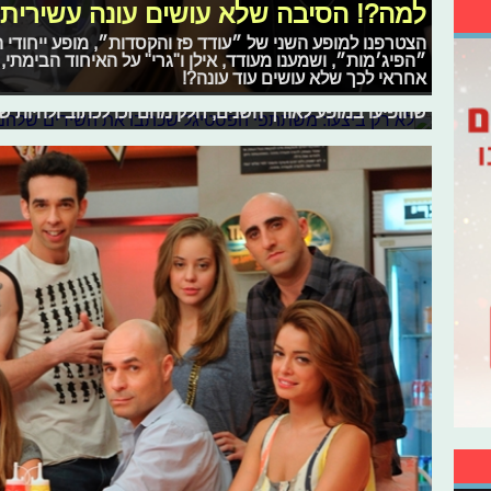
למה?! הסיבה שלא עושים עונה עשירית 
הצטרפנו למופע השני של ״עודד פז והקסדות״, מופע ייחודי
״הפיג׳מות״, ושמענו מעודד, אילן ו"גרי" על האיחוד הבימתי,
לא רק ביצעו: משתתפי הפסטיגל שכתב
אחראי לכך שלא עושים עוד עונה?!
אמנם עברנו את חגיגות ה-40 של הפסטיגל, א
שהופיעו במופע לאורך השנים, חלק מהם זכו לכתוב ולהיות 