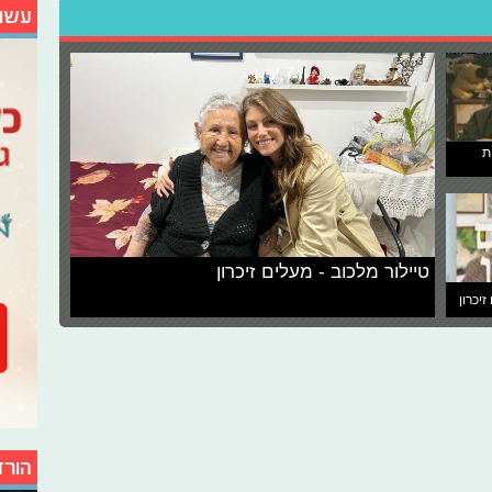
עשו
ת
טיילור מלכוב - מעלים זיכרון
זיכרון
הורד