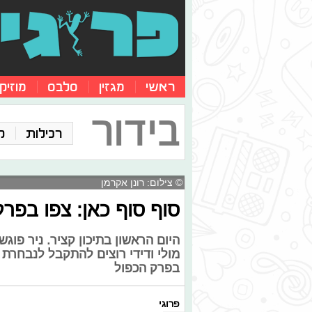
ראשי
מגזין
סלבס
מוזיק
בידור
רכילות
ק
© צילום: רונן אקרמן
סוף סוף כאן: צפו בפר
היום הראשון בתיכון קציר. ניר פוג
מולי ודידי רוצים להתקבל לנבחרת ה
בפרק הכפול
פרוגי