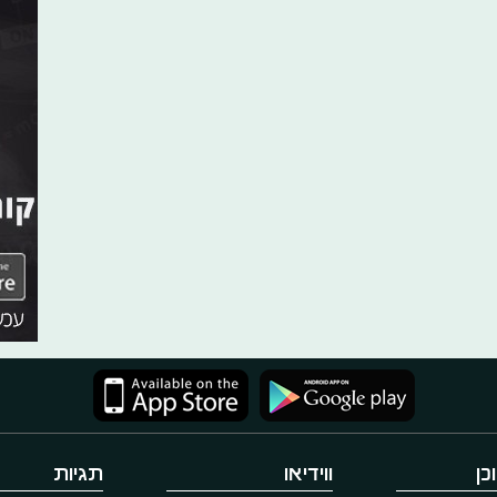
כן
ווידיאו
תגיות