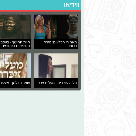
ווידיאו
מאחורי הקלעים: טירה
חיית החושך - בעקבו
רדופה
הסיפורים הקסומים
טליה עובדיה - מעלים זיכרון
עומר נודלמן - מעלים 