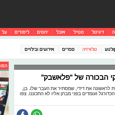
ה
דיגיטל
סטייל
אוכל
יחסים
לימודים
על 
ולנוע
טלוויזיה
ספרים
אירועים ובילויים
המומ
קי הבכורה של "פלאשבק"
שת לראשונה את דידי, שמסתיר את העבר שלו. בן,
כדורגל ועומדים בפני מבחן אליו לא התכוננו. צפו