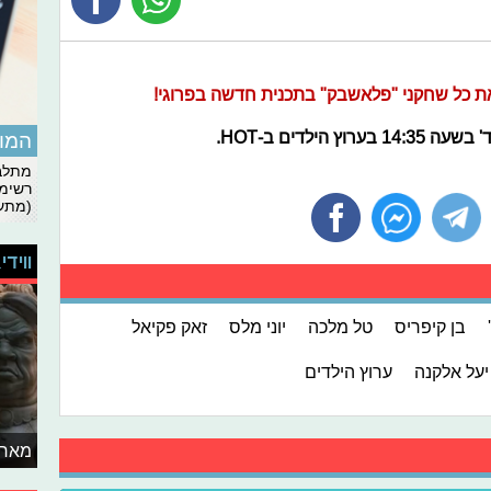
את כל שחקני "פלאשבק" בתכנית חדשה בפרוגי!
המומ
מתלבט
רשימת
(מתעד
ווידי
בן קיפריס
טל מלכה
יוני מלס
זאק פקיאל
יעל אלקנה
ערוץ הילדים
מאחו