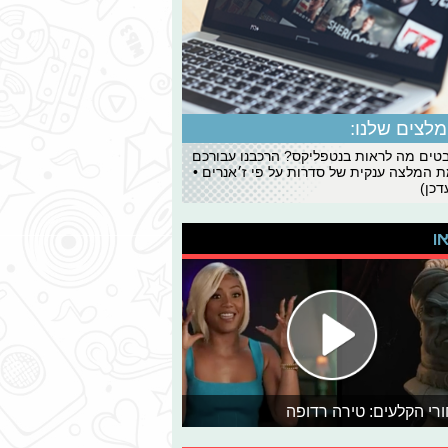
לצים שלנו:
ים מה לראות בנטפליקס? הרכבנו עבורכם
 המלצה ענקית של סדרות על פי ז׳אנרים •
כן)
או
רי הקלעים: טירה רדופה