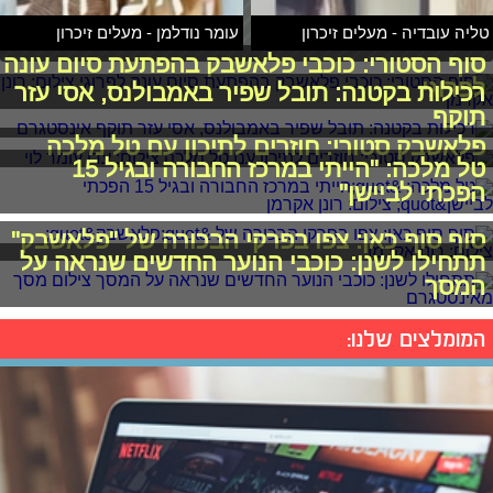
טליה עובדיה - מעלים זיכרון
עומר נודלמן - מעלים זיכרון
סוף הסטורי: כוכבי פלאשבק בהפתעת סיום עונה
לפרוגי
רכילות בקטנה: תובל שפיר באמבולנס, אסי עזר
תוקף
פלאשבק סטורי: חוזרים לתיכון עם טל מלכה
טל מלכה: "הייתי במרכז החבורה ובגיל 15
הפכתי לביישן"
סוף סוף כאן: צפו בפרקי הבכורה של "פלאשבק"
תתחילו לשנן: כוכבי הנוער החדשים שנראה על
המסך
המומלצים שלנו: