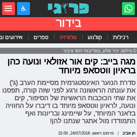
בידור
רכילות
קולנוע
טלוויזיה
ספרים
אירועים ובי
© צילום: יניר סלע, באדיבות יחסי ציבור
מגה בייב: קים אור אזולאי ונועה כהן
בראיון ווטסאפ מיוחד
סדרת הנוער האינסטגרמית מסיימת הערב (ג')
את עונתה הראשונה ורגע לפני שזה קורה, תפסנו
את שתי הכוכבות הראשיות של הסיפור, קים
ונועה, לראיון ווטסאפ מיוחד בו דיברו על החוויה
בז'אנר המיוחד, על שיימינג ובריונות ואף
התמודדו מול אתגר שנתנו להן!
חן אביב
פרסום ראשון: 24/07/2018, 15:00