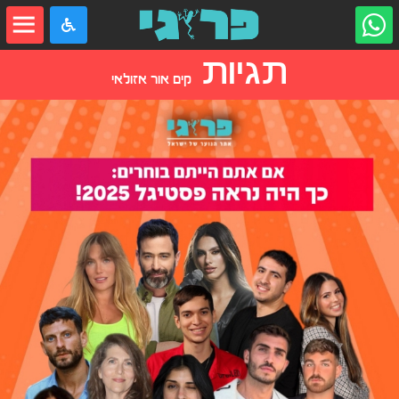
תגיות
קים אור אזולאי