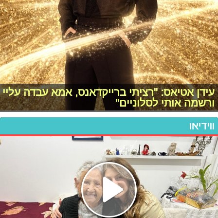
עידן אטיאס: "רציתי ברייקדאנס, אמא עבדה עליי
ורשמה אותי לסלוניים"
ווידיאו