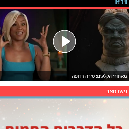
ווידיאו
מאחורי הקלעים: טירה רדופה
עשו סאב