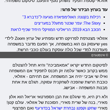
אזולאי קוטפת תפקיד משחק נוסף והפעם: סיטקום משפחתי.
עוד בערוץ הבידור של פרוגי:
רכילות בקטנה: האולימפיאדה מגיעה ל"כדברא 3"
The Story: עפר שכטר מתעלל במעריצים
הכוכב הבא 2019: הריאליטי המוזיקלי היחיד שכיף לראות
אזולאי מצטרפת לפרויקט חדש ומפתיע של ערוץ Zoom לילדי
yes שיעסוק גם הוא במשפחה, אך הפעם מדובר במשפחה
מעודכנת למדי שכל כולה עוסקת בעולם כוכבי הרשת.
© אינסטגרם
לסיטקום החדש יקראו "אמאמביכה" והיא תחל להצטלם
ממש בקרוב כאשר עלמה זק תכנס לתפקיד אם המשפחה
ואילו שי אביבי יהיה אב המשפחה. אם תהיתם - אזולאי,
כוכבת הרשת שהפכה לשחקנית עסוקה, תגלם את אחת
מבנות המשפחה - אבישג.
ולא רק היא, מי שיגלם את הבן הספורטאי אריאל הוא אלון
מאירי, בנה של שרית מאירי, הסוכנת של אזולאי. עולם קטן!
מאירי
שחקן וקפטן נבחרת ישראל בכדורעף
ואם הפרצוף