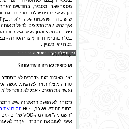
מספר פארן ומסביר, "בחודשים האחרוני
איך להשיג את התקציב ולהעלות אותה ל
פשוטה - משא ומתן שלא הגיע להסכמה. 
בכל הכוח, עידו ודוד (יוצרי הסדרה - מ.
בטח יהיו בעניין".
קאסט אילת. בקרוב הסרט? © אביב חופי
אז סופית לא תהיה עוד עונה?
"אני מאוכזב מזה שדברים לא מסתדרים
סדרה מוצלחת וזה לא הגיוני. נעשה הכל
נעשה את הסרט - אבל לא נוותר על 'איל
בסוף החודש שעבר, HOT
הסירו את ס
"השמיניה" ועוד)
איימו לעזוב את החברה - אך זה לא עזר.