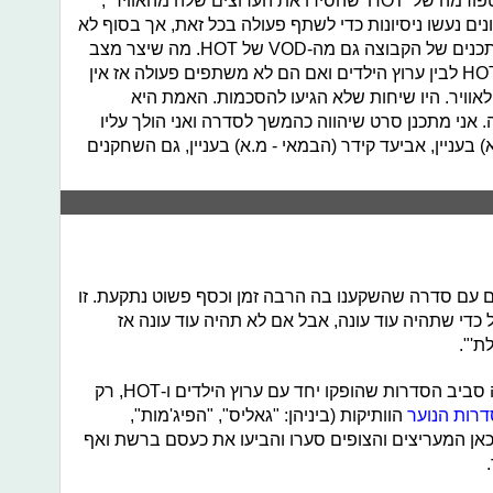
R.G.E, הקבוצה לא הסתדרה עם הפלטפורמה של 'HOT' שהסירו את הערוצים שלה מהאוויר",
ם נעשו ניסיונות כדי לשתף פעולה בכל זאת, אך בסוף לא
רק שלא ישתפו פעולה בסוף ירדו גם התכנים של הקבוצה גם מה-VOD של HOT. מה שיצר מצב
שיש סדרה שהזכויות שלה חלוקות בין HOT לבין ערוץ הילדים ואם הם לא משתפים פעולה אז אין
אוויר. היו שיחות שלא הגיעו להסכמות. האמת היא
אני מתכנן סרט שיהווה כהמשך לסדרה ואני הולך עליו
א) בעניין, אביעד קידר (הבמאי - מ.א) בעניין, גם השחקנים
 עם סדרה שהשקענו בה הרבה זמן וכסף פשוט נתקעת. זו
 כדי שתהיה עוד עונה, אבל אם לא תהיה עוד עונה אז
ת'".
כזכור זו לא הפעם הראשונה שיש דרמה סביב הסדרות שהופקו יחד עם ערוץ הילדים ו-HOT, רק
דרות הנוער
הוותיקות (ביניהן: "גאליס", "הפיג'מות",
 מה-VOD שלהם - גם כאן המעריצים והצופים סערו והביעו את כעסם ברשת ואף