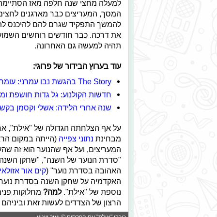
למעלה מחצי שנה חלפה מאז הסתיימה 
המסך, המעריצים כבר מארגנים לחצים ב
להמשך התפקיד שגרם להם להיכנס לת
את דרכה. כבר חודשים רוחשים השמועות
תהיה למעשה גם האחרונה.
עוד בערוץ הבידור של פרוגי:
The Story בהגשת נבו עמרני: עומר חזן במלחמת מים
חדשות הקולנוע: גל גדות חושפת ומ
שנה אחרי הלידה: אשלי וקסמן בקשי 
על אף הצלחתה הגדולה של "אילת", אח
מבחינת
נתוני צפייה
המעריצים, ועל אף שהנוער הוא זה שהע
"סדרת הנוער של השנה", "שחקן השנה"
האהובה בסדרת נוער" (
קים אור אזולאי
האקדמיה על שחקן השנה בסדרת נוער 
נוספת של "אילת".
למה?
מחלוקות פנימ
הרצון של הצדדים לעשות זאת וביניהם ה
כוכבי "אילת" עם הפרסים © יאיר שגיא