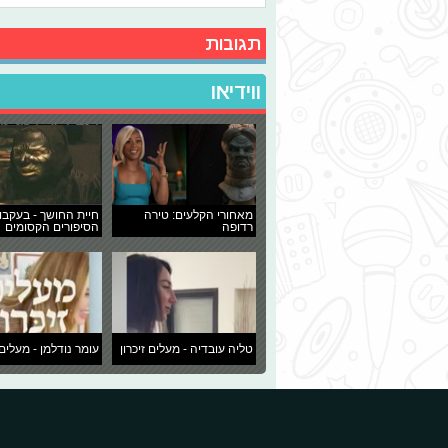
תגובות
ווידיאו
מאחורי הקלעים: טירה
חיית החושך - בעקבו
רדופה
הסיפורים הקסומים
טליה עובדיה - מעלים זיכרון
עומר נודלמן - מעלים 