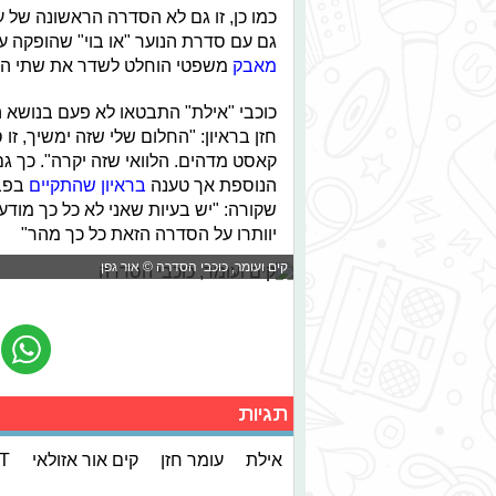
כמו כן, זו גם לא הסדרה הראשונה של 
גם עם סדרת הנוער "או בוי" שהופקה על ידי ער
מאבק
משפטי הוחלט לשדר את שתי העונות של
כוכבי "אילת" התבטאו לא פעם בנושא ה
חזן בראיון: "החלום שלי שזה ימשיך, ז
קאסט מדהים. הלוואי שזה יקרה". כך גם
הנוספת אך טענה
בראיון שהתקיים
בפבר
שקורה: "יש בעיות שאני לא כל כך מודעת
יוותרו על הסדרה הזאת כל כך מהר"
קים ועומר, כוכבי הסדרה © אור גפן
תגיות
אילת
עומר חזן
קים אור אזולאי
T