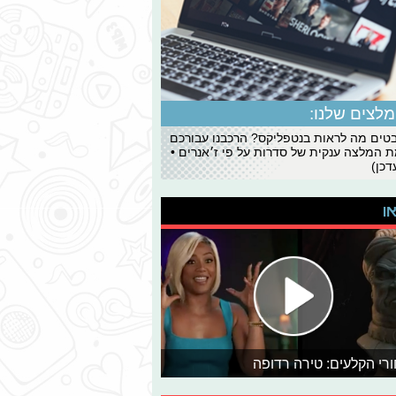
לצים שלנו:
ים מה לראות בנטפליקס? הרכבנו עבורכם
 המלצה ענקית של סדרות על פי ז׳אנרים •
כן)
או
רי הקלעים: טירה רדופה