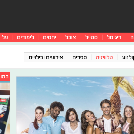
ה
דיגיטל
סטייל
אוכל
יחסים
לימודים
על 
ולנוע
טלוויזיה
ספרים
אירועים ובילויים
המומ