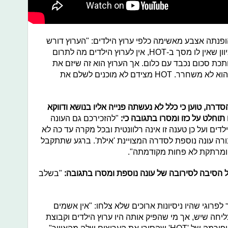
פנתה אצבע מאשימה כלפי ערוץ הילדים: "הערוץ דורש
סכומים גדולים מ-HOT על הסדרה ומכיוון שאין לו מסך ב-HOT, אין לערוץ הילדים מה לתרום
כת סכום נכבד עם כלום. אך הערוץ הוא זה שיזם את
הסדרה כשהם עוד עבדו עם HOT ולכן הוא לא משחרר. HOT מצידם לא מוכנים לשלם את
סדרה, טוען כי כלל לא נעשתה פנייה אליו בנושא ודווקא
תוחלט על כזו ומסרו בתגובה כי:
"להזכירכם גם העונה
ים ועל כן טענה זו אינה רלוונטית ובכל מקרה עד כה לא
רשמית מ-HOT להפיק עבורה עונה נוספת לסדרה המצויינת 'אילת'. ברגע שתתקבל
 ומרתקת לא פחות מקודמתה".
"בשלב
לפרוגי שהיו ניסיונות ארוכים שלא צלחו: "אין אשמים
ליחה שיש, אך מי שהפיק אותה היו ערוץ הילדים וקבוצת