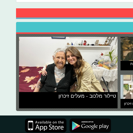
ת
טיילור מלכוב - מעלים זיכרון
זיכרון