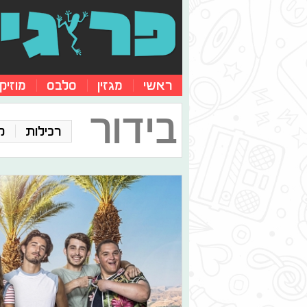
ראשי
מגזין
סלבס
מוזיק
בידור
רכילות
ק