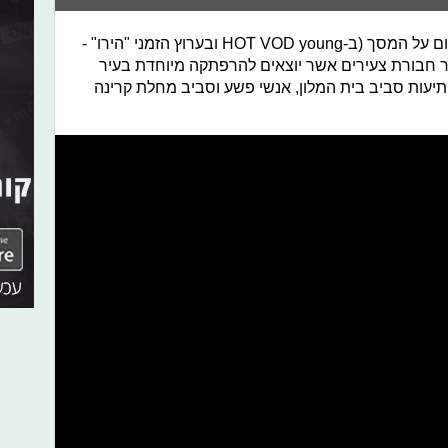
"אילת", מנתה 47 פרקים ששודרו מדי יום על המסך (ב-HOT VOD young ובערוץ הזמני "הירו" -
ר חבורת צעירים אשר יוצאים להרפתקה מיוחדת בעיר
יעות סביב בית המלון, אנשי פשע וסביב מחלת קרינה