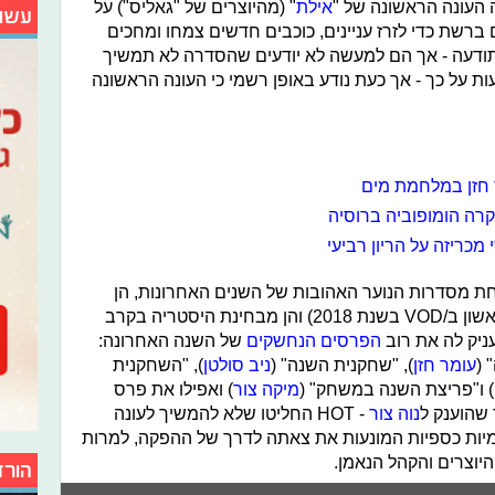
העונה הראשונה של "
אילת
" (מהיוצרים של "גאליס") על
עשו
רשת כדי לזרז עניינים, כוכבים חדשים צמחו ומחכים
ודעה - אך הם למעשה לא יודעים שהסדרה לא תמשיך
 על כך - אך כעת נודע באופן רשמי כי העונה הראשונה
קרה הומופוביה ברוסיה
מכריזה על הריון רביעי
ת מסדרות הנוער האהובות של השנים האחרונות, הן
(הייתה במקום הראשון ב/VOD בשנת 2018) והן מבחינת היסטריה בקרב
ניק לה את רוב
הפרסים הנחשקים
של השנה האחרונה:
 (
עומר חזן
), "שחקנית השנה" (
ניב סולטן
), "השחקנית
) ו"פריצת השנה במשחק" (
מיקה צור
) ואפילו את פרס
שהוענק ל
נוה צור
- HOT החליטו שלא להמשיך לעונה
יות כספיות המונעות את צאתה לדרך של ההפקה, למרות
יוצרים והקהל הנאמן.
הורד