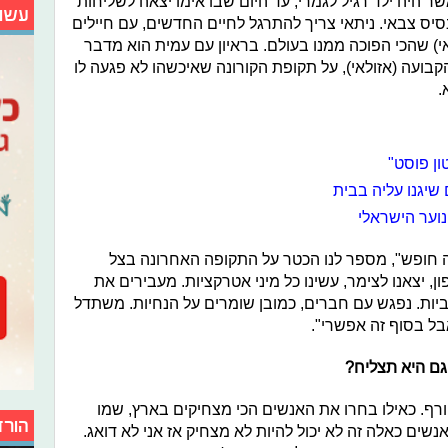
ר היה ילד רגיל לגמרי, עד היום שבו אימו יצאה לשליחות
עשו
סיס צבאי. ניתאי צריך להתרגל לחיים החדשים, עם חיילים
י) שהכי הפוכה ממנו בעולם. בראיון עם עמית הוא מדבר
ועה (אזולאי), על תקופת הקורונה שאיכשהו לא פגעה לו
.
ון פוסט"
שיגנו עליה בבית
וער הישראלי
ה חופש", מספר לנו הכטר על התקופה האחרונה בצל
ן, יצאנו לצימר, עשינו כל מיני אטרקציות. מעבירים את
ות. נפגש עם חברים, כמובן שומרים על הנחיות. משתדל
בל בסוף זה אפשרי".
גם היא תצליח?
רף. כאילו בחרו את האנשים הכי מצחיקים בארץ, שמו
הורד
שים כאלה זה לא יכול להיות לא מצחיק אז אני לא דואג.