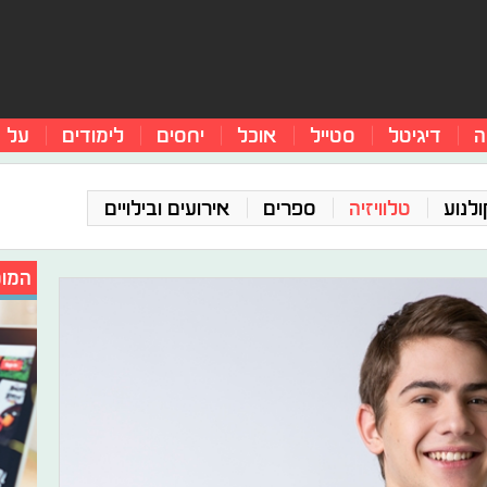
ה
דיגיטל
סטייל
אוכל
יחסים
לימודים
על 
ולנוע
טלוויזיה
ספרים
אירועים ובילויים
המומ