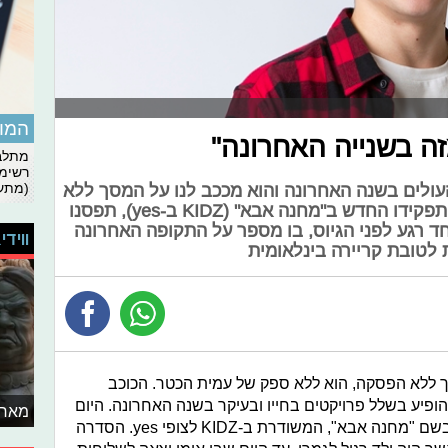
המומ
זה בשנייה האחרונה"
מתלבט
רשימת
(מתעד
עולים בשנה האחרונה והוא מככב לנו על המסך ללא
הפסקה בשלל פרויקטים. כעת, עם תפקידו החדש ב"מחנה אבא" (KIDZ ב-yes), תפסנו
ן ה-18 לראיון מיוחד רגע לפני הגיוס, בו מספר על התקופה האחרונה
ווידי
ת לטובת קריירה בינלאומית
 ללא הפסקה, הוא ללא ספק של עמית הכטר. הכוכב
יק לשחק ולהופיע בשלל פרויקטים בחייו ובעיקר בשנה האחרונה. היום
מאחו
(א') עולה סדרה קומית חדשה בכיכובו בשם "מחנה אבא", המשודרת ב-KIDZ לצופי yes. הסדרה