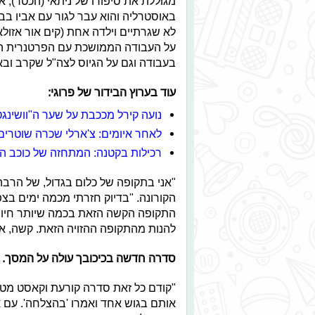
מגוללת את סיפורו של ניתאי (הכטר), אש
באוסטרליה והוא עבר לגור עם אביו בב
לא שגרתיים וילדה אחת (קים אור אזולא
על העבודה הממושכת עם הפרטנרית הקב
בעבודה וגם על הגיוס לצה"ל שקרב ובא
עוד בערוץ הבידור של פרוגי:
נועה קירל מככבת על שער ה"וושינגט
לאחר איומים: צ'ארלי שכרה שוטרים 
רכילות בקטנה: המתחזה של כוכב הנ
"אני בתקופה של כלום בגדול, של הרב
הקורונה. "בדיוק חזרתי מכמה ימים בצפו
התקופה הקשה הזאת בכמה שיותר חיובי
להנות מהתקופה ההזויה הזאת. קשה, א
סדרה חדשה בכיכובך עולה על המסך. 
"קודם כל זאת סדרה קורעת וקאסט מטו
אותם בגוש אחד ואמרו 'בהצלחה'. עם אנ