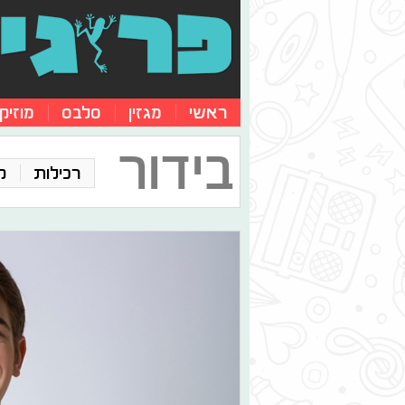
ראשי
מגזין
סלבס
מוזיק
בידור
רכילות
ק