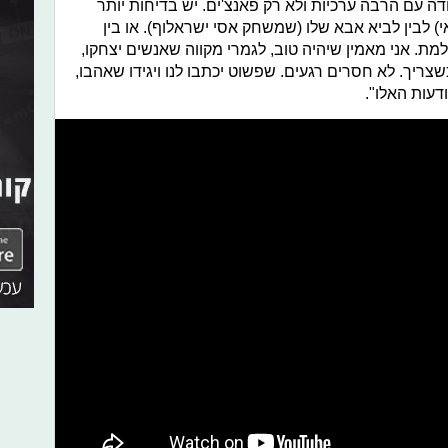
ה עם הרבה ערכיות ולא רק פאנצ'ים. יש בדיחות יותר
אי) לבין לביא אבא שלו (שמשחק אסי ישראלוף). או בין
למת. אני מאמין שיהיה טוב, לגמרי מקווה שאנשים יצחקו,
שצריך. לא חסרים רגעים. שפשוט יכתבו לנו ויגידו שאהבו,
עות האלו".