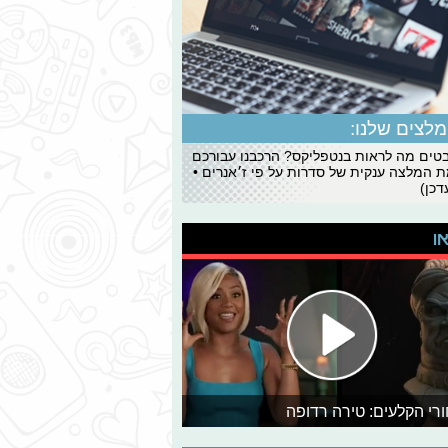
לצים שלנו:
ים מה לראות בנטפליקס? הרכבנו עבורכם
 המלצה ענקית של סדרות על פי ז׳אנרים •
כן)
או
רי הקלעים: טירה רדופה