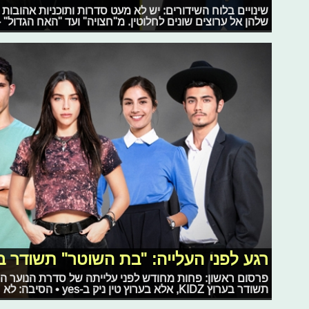
שינויים בלוח השידורים: יש לא מעט סדרות ותוכניות אהובות
שלהן אל ערוצים שונים לחלוטין. מ"חצויה" ועד "האח הגדול
רגע לפני העלייה: "בת השוטר" תשודר בטין 
פרסום ראשון: פחות מחודש לפני עלייתה של סדרת הנוער הח
תשודר בערוץ KIDZ, אלא בערוץ טין ניק ב-yes • הסיבה: לא רלוונטית לקהל הצעיר