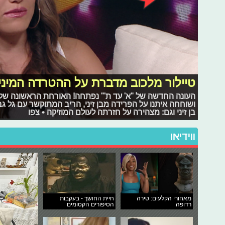
טיילור מלכוב מדברת על ההטרדה המינ
העונה החדשה של "א' עד ת'" נפתחה! האורחת הראשונה שלנו
ושוחחה איתנו על הפרידה מבן זיני, הריב המתוקשר עם גל גב
בן זיני וגם: מצהירה על חזרתה לעולם המוזיקה • צפו
ווידיאו
מאחורי הקלעים: טירה
חיית החושך - בעקבות
רדופה
הסיפורים הקסומים