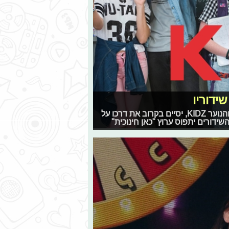
עצוב לגמרי: ארבע שנים מאז החל את שידוריו, ערוץ הילדים והנוער KIDZ, יסיים בקרוב את דרכו על