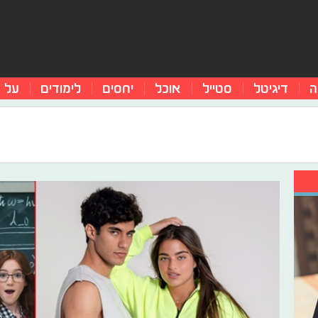
ה
דיגיטל
סטייל
אוכל
יחסים
לימודים
על 