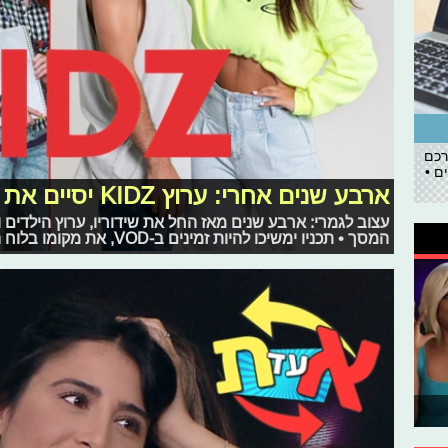
רכם
ם •
ארבע שנים אחרי: ערוץ KIDZ יסיים את שידוריו
המסך • תכניו ימשיכו להיות זמינים ב-VOD, את מקומו בלוח השידורים יתפוס ערוץ "כאן חינוכית"