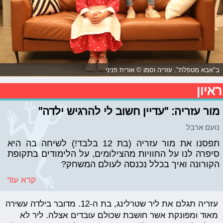
ב"אבא מטפלת". עזריה וסמו © אורית פניני
ראיון
מור עזריה: "עדיין חשוב לי להרגיש ילדה"
נועם ארבל
תפסנו את מור עזריה (בת 12 בלבד!) לשיחה בה היא
סיפרה לנו על החוויות מהצילומים, על הלימודים בתקופת
הקורונה ואיך בכלל נכנסה לעולם המשחק?
קרא עוד
עזריה תגלם את ליר שטרלינג, בת ה-12. מדובר בילדה עשירה
מאוד ומפונקת אשר חושבת שכולם עובדים אצלה. ליר לא