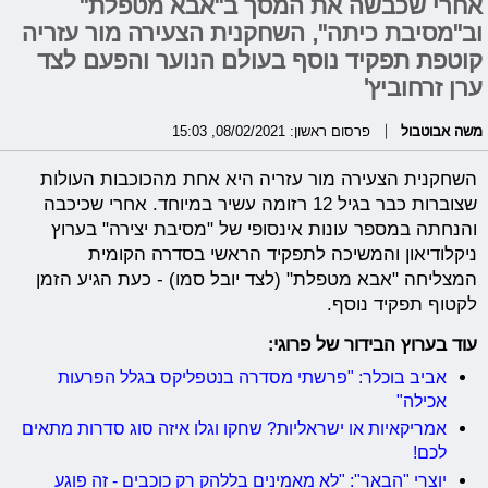
אחרי שכבשה את המסך ב"אבא מטפלת"
וב"מסיבת כיתה", השחקנית הצעירה מור עזריה
קוטפת תפקיד נוסף בעולם הנוער והפעם לצד
ערן זרחוביץ'
משה אבוטבול
פרסום ראשון: 08/02/2021, 15:03
השחקנית הצעירה מור עזריה היא אחת מהכוכבות העולות
שצוברות כבר בגיל 12 רזומה עשיר במיוחד. אחרי שכיכבה
והנחתה במספר עונות אינסופי של "מסיבת יצירה" בערוץ
ניקלודיאון והמשיכה לתפקיד הראשי בסדרה הקומית
המצליחה "אבא מטפלת" (לצד יובל סמו) - כעת הגיע הזמן
לקטוף תפקיד נוסף.
עוד בערוץ הבידור של פרוגי:
אביב בוכלר: "פרשתי מסדרה בנטפליקס בגלל הפרעות
אכילה"
אמריקאיות או ישראליות? שחקו וגלו איזה סוג סדרות מתאים
לכם!
יוצרי "הבאר": "לא מאמינים בללהק רק כוכבים - זה פוגע