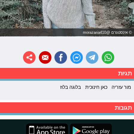
© אינסטגרם @morazaria410
תגיות
מור עזריה
כאן חינוכית
בלוגה בלוז
תגובות