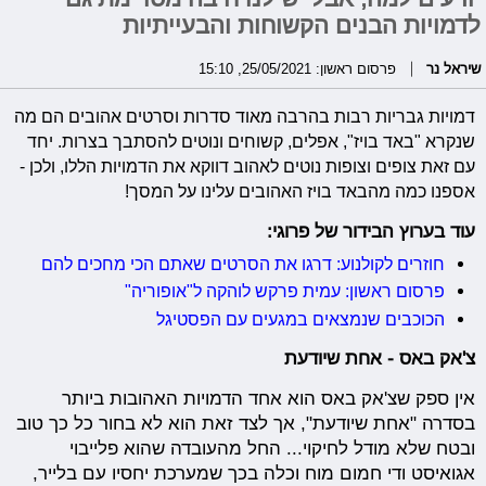
לדמויות הבנים הקשוחות והבעייתיות
שיראל נר
פרסום ראשון: 25/05/2021, 15:10
דמויות גבריות רבות בהרבה מאוד סדרות וסרטים אהובים הם מה
שנקרא "באד בויז", אפלים, קשוחים ונוטים להסתבך בצרות. יחד
עם זאת צופים וצופות נוטים לאהוב דווקא את הדמויות הללו, ולכן -
אספנו כמה מהבאד בויז האהובים עלינו על המסך!
עוד בערוץ הבידור של פרוגי:
חוזרים לקולנוע: דרגו את הסרטים שאתם הכי מחכים להם
פרסום ראשון: עמית פרקש לוהקה ל"אופוריה"
הכוכבים שנמצאים במגעים עם הפסטיגל
צ'אק באס - אחת שיודעת
אין ספק שצ'אק באס הוא אחד הדמויות האהובות ביותר
בסדרה "אחת שיודעת", אך לצד זאת הוא לא בחור כל כך טוב
ובטח שלא מודל לחיקוי... החל מהעובדה שהוא פלייבוי
אגואיסט ודי חמום מוח וכלה בכך שמערכת יחסיו עם בלייר,