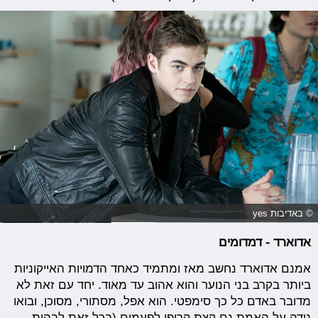
© באדיבות yes
אדוארד - דמדומים
אמנם אדוארד נחשב מאז ומתמיד כאחד הדמויות האייקוניות
ביותר בקרב בני הנוער והוא אהוב עד מאוד. יחד עם זאת לא
מדובר באדם כל כך סימפטי. הוא אפל, מסתורי, מסוכן, ובואו
נודה על האמת גם קצת קריפי לפעמים (בכל זאת לבהות