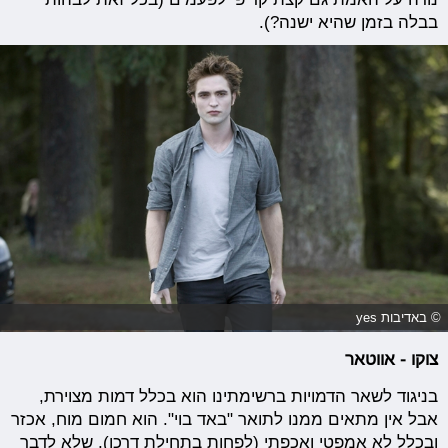
בבלה בזמן שהיא ישנה?).
© באדיבות yes
צוקו - אווטאר
בניגוד לשאר הדמויות ברשימתינו הוא בכלל דמות מצוירת,
אבל אין מתאים ממנו לתואר "באד בוי". הוא חמום מוח, אכזר
ובכלל לא אמפטי ואכפתי (לפחות בתחילת דרכו), שלא לדבר