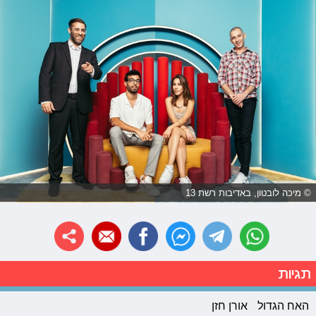
© מיכה לובטון, באדיבות רשת 13
תגיות
האח הגדול
אורן חזן