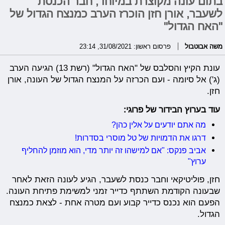
בתום עונה מקוצרת במיוחד, חבר הכנסת
לשעבר, אורן חזן הוכרז הערב כמנצח הגדול של
"האח הגדול"
משה אבוטבול
פרסום ראשון: 31/08/2021, 23:14
עונת הקיץ והסלבס של "האח הגדול" (רשת 13) הגיעה הערב
(ג') אל סיומה - ועם הכרזה על המנצח הגדול של העונה, אורן
חזן.
עוד בערוץ הבידור של פרוגי:
מה אתם יודעים על אלין כהן?
דרגו את הדמויות של טל מוסרי בסדרות!
אביב פנקס: "אם למישהו זה יותר מדי, הוא מוזמן להחליף
ערוץ"
חזן, פוליטיקאי וחבר כנסת לשעבר, הגיע לעונה הזאת לאחר
שבעונה הקודמת השתתף כדייר זמני למשימת פתיחת העונה.
הפעם הוא נכנס כדייר קבוע ועם מטרה אחת - לצאת כמנצח
הגדול.