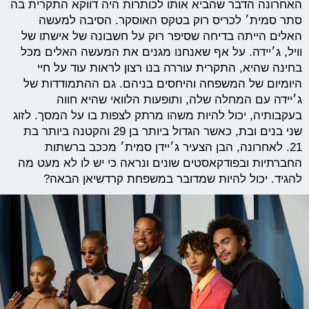
האחרונה הדבר שהביא אותו לכותרות היה דווקא התקרית בה
סתר סמית׳ לכריס רוק בטקס האוסקר. הסיבה למעשה
האלים הייתה בדיחה שסיפר רוק על חשבונה של אישתו של
וויל, ג׳יידה. על אף שאנחנו מגנים את המעשה האלים מכל
בחינה שהיא, התקרית עוררה בנו רצון לראות עוד על חיי
היומיום של המשפחה והיחסים בניהם. גם ההתמודדות של
ג׳יידה עם המחלה שלה, ותופעות הלוואי שהיא חווה
בעקבותיה, יכול להיות משהו מרתק לצפות בו על המסך. לזוג
שני בנים ובת, כאשר הגדול ביותר בן 29 והקטנה ביותר בת
21. לאחרונה, הבן הצעיר ג׳יידן סמית׳ מככב ברשתות
החברתיות ובפודקאסטים שונים ונראה כי יש לו לא מעט מה
להגיד. יכול להיות שמדובר במשפחת קרדשיאן הבאה?