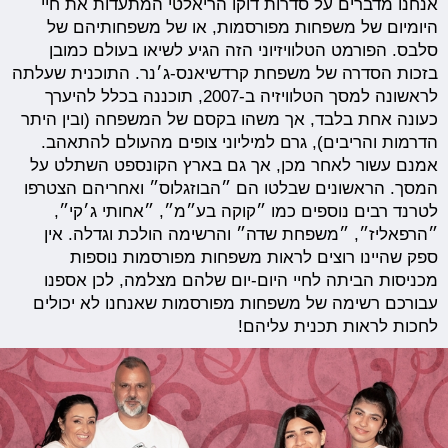
אנחנו מדברים על סדרות דוקו הריאלטי המתעדות את חיי
היומיום של משפחות מפורסמות, או של משפחותיהם של
סלבס. הפורמט הטלוויזיוני הזה הגיע לשיאו בעולם כמובן
בזכות הסדרה של משפחת קרדשיאנס-ג׳נר. התוכנית שעלתה
לראשונה למסך הטלוויזיה ב-2007, תוכננה בכלל להיערך
כעונה אחת בלבד, אך משהו בקסם של המשפחה (ובין היתר
הדרמות והריבים), גרם למיליוני צופים מהעולם להתאהב.
אמנם עשור לאחר מכן, אך גם בארץ הקונספט השתלט על
המסך. הראשונים שבלטו הם ״הבוזגלוס״ ואחריהם הצטרפו
לטרנד רבים נוספים כמו ״קוקה בע״מ״, ״אחותי ג׳קי״,
״הרפאליז״, ״משפחת שדה״ והרשימה הולכת וגדלה. אין
ספק שהיינו רוצים לראות משפחות מפורסמות נוספות
מכניסות הביתה לחיי היום-יום שלהם מצלמה, לכן אספנו
עבורכם רשימה של משפחות מפורסמות שאנחנו לא יכולים
לחכות לראות תכנית עליהם!