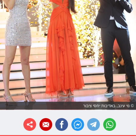
© נוי עינב, באדיבות יחסי ציבור