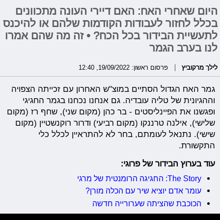
היום שאחרי האח: האם דיירי העונה מתכוונים
בכלל לחזור לעבודות הקודמות שלהם או להיכנס
לתעשיית הבידור בכל הכח? • זה מה שהם אמרו
לנו בערב הגמר
לילך מרקוביץ
פרסום ראשון: 19/09/2022, 12:40
גמר האח הגדול הסתיים במוצ"ש האחרון עם זכייתה הצפויה
וההגיונית של טליה עובדיה. גם אנחנו נכחנו בגמר החגיגי
ופגשנו את הפיינליסטים - בר כהן (מקום שני), שחף רז (מקום
שלישי), אילנה טרננקו (מקום רביעי) ודרור רוקנשטיין (מקום
שישי). נתנאל לעומתם, בחר לא להתראיין לכלל כלי
התקשורת.
עוד בערוץ הבידור של פרוגי:
The Story: החגיגה הרומנטית של מרגי
עומר אדם יוציא שיר עם הכלה מורן?
הכוכבת שהציתה שערורייה חדשה