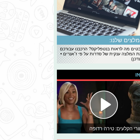
לצים שלנו:
ים מה לראות בנטפליקס? הרכבנו עבורכם
 המלצה ענקית של סדרות על פי ז׳אנרים •
כן)
או
רי הקלעים: טירה רדופה