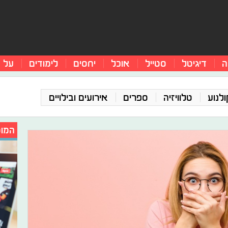
ה
דיגיטל
סטייל
אוכל
יחסים
לימודים
על 
ולנוע
טלוויזיה
ספרים
אירועים ובילויים
המומ