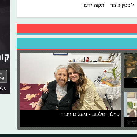
ג׳סטין ביבר
תקוה גדעון
ת
טיילור מלכוב - מעלים זיכרון
זיכרון