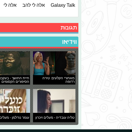
Galaxy Talk
אלה לי להב
אלה לי
תגובות
ווידיאו
מאחורי הקלעים: טירה
חיית החושך - בעקבו
רדופה
הסיפורים הקסומים
טליה עובדיה - מעלים זיכרון
עומר נודלמן - מעלים 