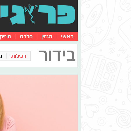
ראשי
מגזין
סלבס
מוזיק
בידור
רכילות
ק