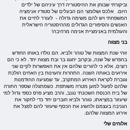
וביקורתי שבוחן את ההיסטוריה דרך עיניהם של ילדים
היום. אלכס ושלומצי הם הבעלים של סטודיו אנימציה
המשפחתי ויש להם משימה גדולה - לעורר לחיים את
האנשים והסיפורים הגדולים מההיסטוריה הישראלית
והעולמית באנימציית אנימה מרהיבה!
בני מצווה
זוהי שנת המצוות של טוהר ולביא. הם נולדו באותו החודש
בהפרש של שנה, ובקרוב יחגגו בר ובת מצווה יחד. לא כי הם
רוצים, אלא כי להורים שלהם אין את האפשרות לקיים שני
אירועים באותה השנה. התחרות והעוינות בין האחים הולכת
וגוברת לקראת האירוע המתקרב, עד שמגיעה ההזדמנות
שלהם לפעול למען מטרה משותפת. כשמתגלה שספר התורה
של בית הכנסת השכונתי נגנב, והרב מציע פרס כספי גדול למי
שיעזור במציאתו, טוהר ולביא חוברים יחד כדי לחקור את
הגניבה בעצמם ולהשיג את הכסף שיעזור להם לפצל את
אירוע המצווה שלהם.
אלוהים שלי