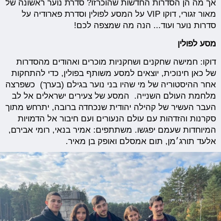
אך מה הן הסדרות החדשות שהוכרזו? סדרת נוער ראשונה של
מאור זגורי, דוקו VIP על המסע לפולין וסדרת פארודיה על
סדרות נוער ועוד... הנה מה שמצפה לכם!
מסע לפולין
דוקו: חמישה שחקנים ושחקניות מוכרים ואהודים מהסדרות
של כאן חינוכית, יוצאים למסע משותף בפולין, כדי להתחקות
אחר ההיסטוריה של מי שהיו בני נוער בגילם (בערך) כשפרצה
מלחמת העולם השנייה. המסע של צעירים ישראלים אל לב
העבר העשיר של קהילה יהודית שנכחדה ברובה, יתרחש מתוך
סקרנות והזדהות עם עולם הנעורים ועם חיבור אל הדמויות
המיוחדות שעמם יפגשו. משתתפים: אמיר בנאי, רומי אבירם,
אלעד תורג׳מן, תום אמסלם ואופק בן מאיר.