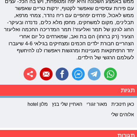
ממש באמצע השכונה והיא יפה ומטופחת, ויש בה הכל- עצים
עם פירות עסיסיים שאפשר לקטוף, ירקות טריים שאפשר
ממש לאכול, פרחים יפהפיים עם ריח נהדר, צמחי מרפא,
תבלינים, מקום למשחקים, מחסן מלא כלים, נדנדה ובעיקר-
החוג לגינון של תמר ואליעזר! תמר המדריכה החכמה ואליעזר
הצעיר (רק ברוחו) הם בת ואב, שמארחים כל יום אחרי
הצהריים חבורת ילדים חכמים ומצחיקים בגילאי 4-6 שיעברו
יחד הרפתקאות מעניינות ומרגשות ויאפשרו לנו להיחשף
לעולמם הרגשי של הילדים.
תגיות
כאן חינוכית
מאור זגורי
האחיין שלי בנץ
מלון hotel
אלוהים שלי
תגובות