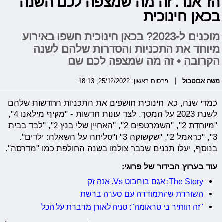
הז׳אנר: זה מה שמצפה לכם השנה
בכאן חינוכית
מוכנים ל-2023? בכאן חינוכית חשפו באירוע
מיוחד את התכניות והסדרות שלהם לשנה
הקרובה • זה מה שמצפה לכם שם
משה אבוטבול
פרסום ראשון: 25/12/2022, 18:13
כמדי שנה, כאן חינוכית חושפים את התכניות החדשות שלהם
לשנת 2023 על המסך. לצד עונות חדשות - "מקיף מילאנו 4",
"מיוחדת 2", "השמרטפים 2", "האחיין שלי בנץ 2", "לבד בבית
3", "כראמל 2", "שקשוקה 3" ו"סליחה על השאלה: ילדים".
בנוסף, יעלו תכנים שכבר צולמו בשנה החולפת כמו "מדרסה".
עוד בערוץ הבידור של פרוגי:
The Story: אגם בוחבוט Vs. אנה זק
השורדת שהתמודדה עם סערה ברשת
"זה הותיר בי טראומה": טניה לאורן מדברת על הכל