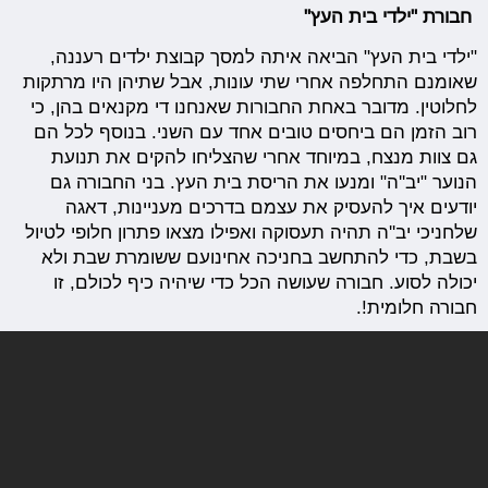
חבורת "ילדי בית העץ"
"ילדי בית העץ" הביאה איתה למסך קבוצת ילדים רעננה,
שאומנם התחלפה אחרי שתי עונות, אבל שתיהן היו מרתקות
לחלוטין. מדובר באחת החבורות שאנחנו די מקנאים בהן, כי
רוב הזמן הם ביחסים טובים אחד עם השני. בנוסף לכל הם
גם צוות מנצח, במיוחד אחרי שהצליחו להקים את תנועת
הנוער "יב''ה" ומנעו את הריסת בית העץ. בני החבורה גם
יודעים איך להעסיק את עצמם בדרכים מעניינות, דאגה
שלחניכי יב''ה תהיה תעסוקה ואפילו מצאו פתרון חלופי לטיול
בשבת, כדי להתחשב בחניכה אחינועם ששומרת שבת ולא
יכולה לסוע. חבורה שעושה הכל כדי שיהיה כיף לכולם, זו
חבורה חלומית!.