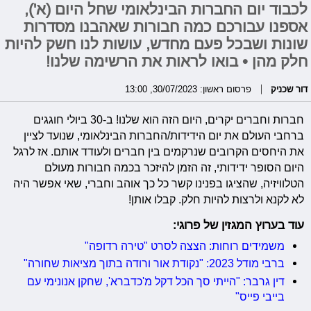
לכבוד יום החברות הבינלאומי שחל היום (א'),
אספנו עבורכם כמה חבורות שאהבנו מסדרות
שונות ושבכל פעם מחדש, עושות לנו חשק להיות
חלק מהן • בואו לראות את הרשימה שלנו!
דור שכניק
פרסום ראשון: 30/07/2023, 13:00
חברות וחברים יקרים, היום הזה הוא שלנו! ב-30 ביולי חוגגים
ברחבי העולם את יום הידידות/החברות הבינלאומי, שנועד לציין
את היחסים הקרובים שנרקמים בין חברים ולעודד אותם. אז לרגל
היום הסופר ידידותי, זה הזמן להיזכר בכמה חבורות מעולם
הטלוויזיה, שהציגו בפנינו קשר כל כך אוהב וחברי, שאי אפשר היה
לא לקנא ולרצות להיות חלק. קבלו אותן!
עוד בערוץ המגזין של פרוגי:
משמידים רוחות: הצצה לסרט "טירה רדופה"
ברבי מודל 2023: "נקודת אור ורודה בתוך מציאות שחורה"
דין גרבר: "הייתי סך הכל דקל מ'כדברא', שחקן אנונימי עם
בייבי פייס"