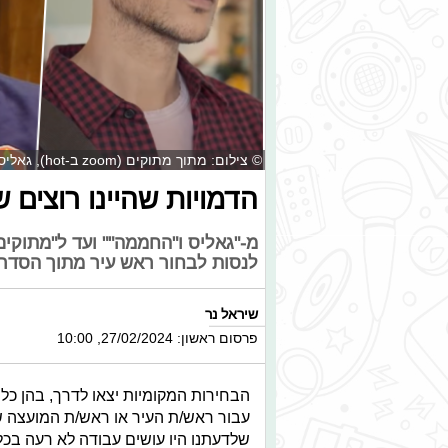
© צילום: מתוך מתוקים (zoom ב-hot), גאליס (ערוץ הילדים), מקיף מילאנו (כאן חינוכית)
הדמויות שהיינו רוצים ש
מ-"גאליס ו"החממה"" ועד ל"מתוקים"
לנסות לבחור ראש עיר מתוך הסדרו
שיראל נר
פרסום ראשון: 27/02/2024, 10:00
הבחירות המקומיות יצאו לדרך, בהן כל
עבור ראש/ת העיר או ראש/ת המועצה של
שלדעתנו היו עושים עבודה לא רעה בכל