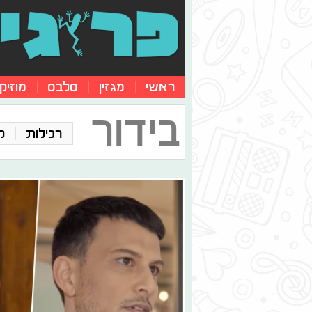
ראשי
מגזין
סלבס
מוזיק
בידור
רכילות
ק