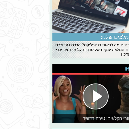
לצים שלנו:
ים מה לראות בנטפליקס? הרכבנו עבורכם
 המלצה ענקית של סדרות על פי ז׳אנרים •
כן)
או
רי הקלעים: טירה רדופה