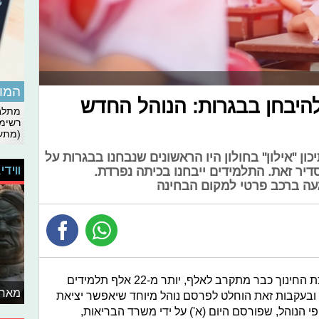
המומ
להיבחן בבגרות: הנוהל החדש
מתלבט
רשימת
(מתעד
תלמידי תיכון "אילון" בחולון היו הראשונים שנבחנו בבגרות על
ווידי
דיר זאת. התלמידים ייבחנו בכיתה נפרדת.
עה ברכב פרטי למקום הבחינה
מספר הנדבקים בנגיף הקורונה במערכת החינוך כבר מתקרב לאלף, יותר מ-22 אלף תלמידים
מאחו
- ובעקבות זאת הוחלט לפרסם נוהל מיוחד שיאפשר יציאת
י הנוהל, שפורסם היום (א') על ידי משרד הבריאות,