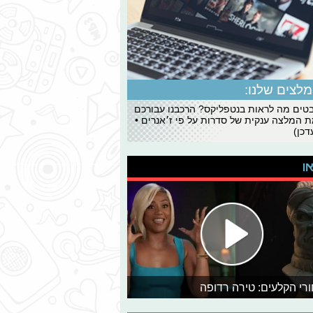
לצים שלנו:
ים מה לראות בנטפליקס? הרכבנו עבורכם
 המלצה ענקית של סדרות על פי ז׳אנרים •
כן)
או
רי הקלעים: טירה רדופה