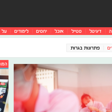
ה
דיגיטל
סטייל
אוכל
יחסים
לימודים
על 
ים
פתרונות בגרות
המומ