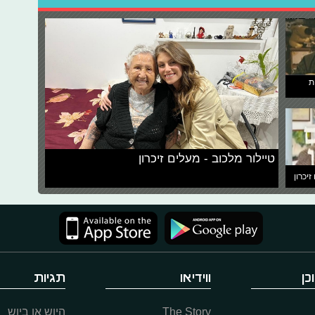
ת
טיילור מלכוב - מעלים זיכרון
זיכרון
כן
ווידיאו
תגיות
The Story
היוש או ביוש