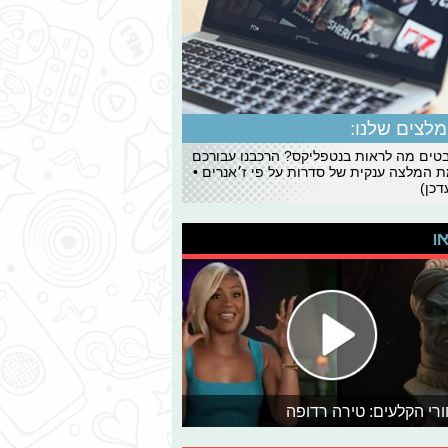
לצים שלנו:
ים מה לראות בנטפליקס? הרכבנו עבורכם
 המלצה ענקית של סדרות על פי ז׳אנרים •
כן)
או
רי הקלעים: טירה רדופה