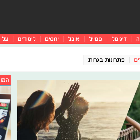
ה
דיגיטל
סטייל
אוכל
יחסים
לימודים
על 
ים
פתרונות בגרות
המומ