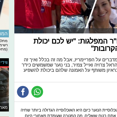
המומ
"ר המפלגות: "יש לכם יכולת
מתלבט
רשימת
קרובות"
(מתעד
דברים על הפריימריז, אבל מה זה בכלל ואיך זה
ווידי
הראל צרויה ואייל צמיר, בני נוער שמשמשים כיו"ר
 בראיון משותף על האמונה שלהם ביכולת להשפיע
מאחו
וכלוסיית הנוער כיום היא האוכלוסייה הגדולה ביותר שחיה
יליארד בני-נוער. אתם בטח שואלים, מה המטרה שעומדת מאחורי היום