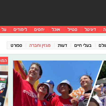
ה
דיגיטל
סטייל
אוכל
יחסים
לימודים
על 
ולם
בעלי חיים
דעות
מגזין וחברה
ספורט
המומ