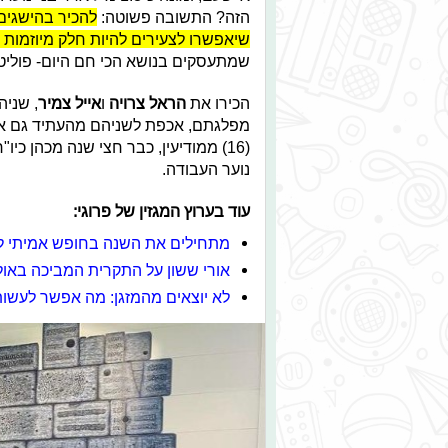
הזה? התשובה פשוטה:
להכיר בהישגים 
שיאפשרו לצעירים להיות חלק מיוזמות ו
שמתעסקים בנושא הכי חם היום- פוליט
הכירו את
הראל צרויה
ו
אייל צמיר
, שניה
מפלגתם, אכפת לשניהם מהעתיד גם אם
נוער העבודה.
עוד בערוץ המגזין של פרוגי:
מתחילים את השנה בחופש אמיתי ל
אורי ששון על התקרית המביכה באו
לא יוצאים מהמזגן: מה אפשר לעשו