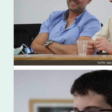
וער הליכוד