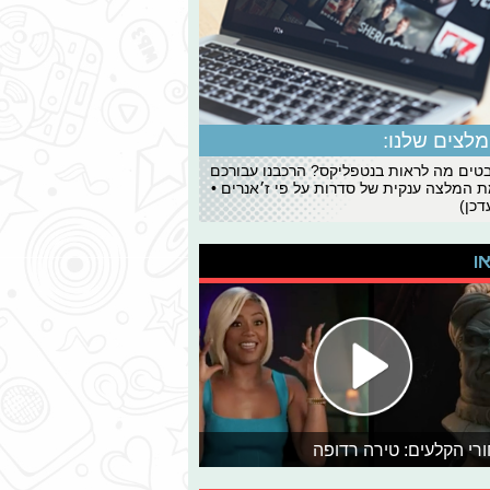
לצים שלנו:
ים מה לראות בנטפליקס? הרכבנו עבורכם
 המלצה ענקית של סדרות על פי ז׳אנרים •
כן)
או
רי הקלעים: טירה רדופה