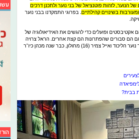
עשו
של הנוער, לזהות פוטנציאל של בני נוער ולתכנן דרכים
מעורבות בשינויים קהילתיים
.
בפרוגי התמקדנו בבני נוער
יקה.
ם אקטיבסטים ופועלים כדי להגשים את האידיאולוגיה של
 הם סבורים שהפתרונות הם קצת אחרים. הראל צרויה
(16) ממודיעין, כבר חצי שנה מכהן כיו"ר נוער הליכוד ואייל צמיר (16) מחולון, כבר שנה מכהן כיו"ר
צעירים
לימפיאדה
ת בבית?
הורד