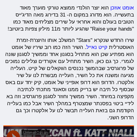
אומט אוזכן
הוא יוצר הולנדי ממוצא טורקי מוערך מאוד
בתעשייה. הוא מדורג במקום ה- 31 בדירוג מאה הדיג'ייס
הטובים בעולם והוא אחראי על שירים מצליחים מאוד כמו
"Raise your hands" שהגיע ליותר מ11 מיליון צפיות ביוטיוב!
שירו החדש שנקרא "Stars" המשלב אותו והיוצרת-זמרת
האוסטרלית
קייט נאייל
. השיר הזה כמו רוב שיריו של אומט
הוא מפתיע שכן הוא מתחיל בסגנון אחד וממשיך לסגנון שונה
לגמרי. כך גם כאן, השיר מתחיל עם אקורדים וצלילים נמוכים
של פרוגרסיב שבהמשך נכנסים הווקאלים של קייט. העלייה
מגיעה ומשנה את כל השיר, העלייה מבשרת לנו על שיר
אלקטרו. הדרופ הוא דרופ אופייני של אומט, קיק יחד עם באס
שבסוף כל תיבה יש ברייק ממנו וסאונד מתכתי לכתיבה
מקפיצה במיוחד. השיר ממשיך וחוזר לסגנון פרוגרסיב וזה בא
לידיי ביטוי בפסנתר שמצטרף במהלך השיר אבל כמו בעלייה
הקודמת גם בזאת העלייה תבשר לנו על אלקטרו וכך גם
הדרופ השני.