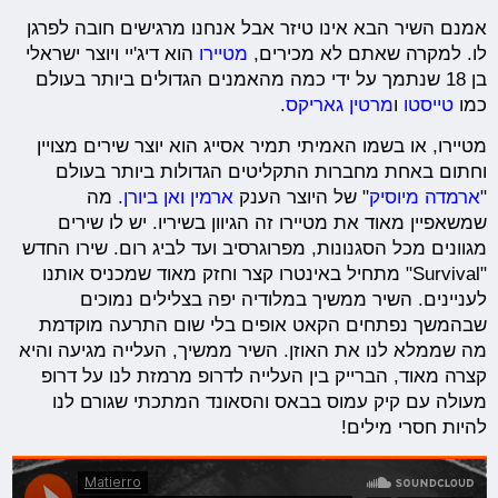
אמנם השיר הבא אינו טיזר אבל אנחנו מרגישים חובה לפרגן
לו. למקרה שאתם לא מכירים,
מטיירו
הוא דיג'יי ויוצר ישראלי
בן 18 שנתמך על ידי כמה מהאמנים הגדולים ביותר בעולם
כמו
טייסטו
ו
מרטין גאריקס
.
מטיירו, או בשמו האמיתי תמיר אסייג הוא יוצר שירים מצויין
וחתום באחת מחברות התקליטים הגדולות ביותר בעולם
"
ארמדה מיוסיק
" של היוצר הענק
ארמין ואן ביורן
. מה
שמשאפיין מאוד את מטיירו זה הגיוון בשיריו. יש לו שירים
מגוונים מכל הסגנונות, מפרוגרסיב ועד לביג רום. שירו החדש
"Survival" מתחיל באינטרו קצר וחזק מאוד שמכניס אותנו
לעניינים. השיר ממשיך במלודיה יפה בצלילים נמוכים
שבהמשך נפתחים הקאט אופים בלי שום התרעה מוקדמת
מה שממלא לנו את האוזן. השיר ממשיך, העלייה מגיעה והיא
קצרה מאוד, הברייק בין העלייה לדרופ מרמזת לנו על דרופ
מעולה עם קיק עמוס בבאס והסאונד המתכתי שגורם לנו
להיות חסרי מילים!