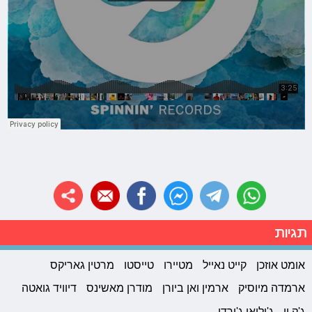
תגיות
אומט אוזכן
קייט נאייל
מטיירו
טייסטו
מרטין גאריקס
ארמדה מיוסיק
ארמין ואן ביורן
מודרן מאשינס
דיוויד גואטה
ג'ק יו
ג'וליאן ג'ורדן