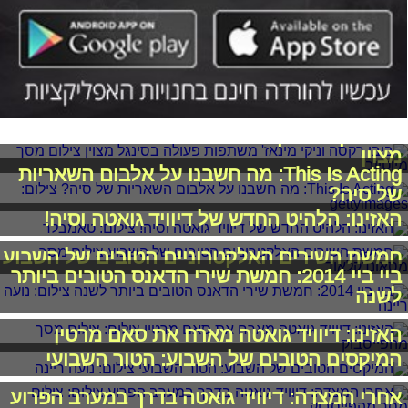
ביבי רקסה וניקי מינאז' משתפות פעולה בסינגל
מצוין
This Is Acting: מה חשבנו על אלבום השאריות
של סיה?
האזינו: הלהיט החדש של דיוויד גואטה וסיה!
חמשת השירים האלקטרוניים הטובים של השבוע
ביי ביי 2014: חמשת שירי הדאנס הטובים ביותר
לשנה
האזינו: דיוויד גואטה מארח את סאם מרטין
המיקסים הטובים של השבוע: הטור השבועי
אחרי המצדה: דיוויד גואטה בדרך במערב הפרוע