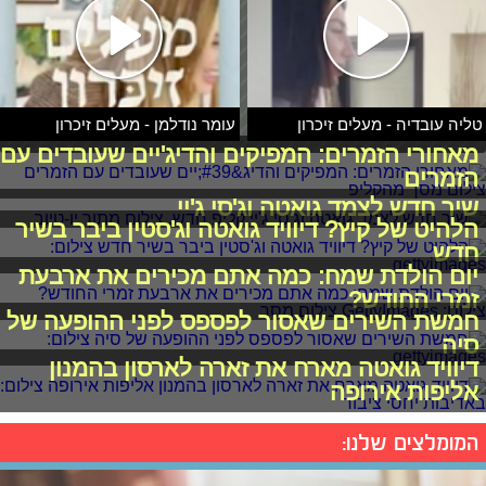
טליה עובדיה - מעלים זיכרון
עומר נודלמן - מעלים זיכרון
מאחורי הזמרים: המפיקים והדיג'יים שעובדים עם
הזמרים
שיר חדש לצמד גואטה וג'סי ג'יי
הלהיט של קיץ? דיוויד גואטה וג'סטין ביבר בשיר
חדש
יום הולדת שמח: כמה אתם מכירים את ארבעת
זמרי החודש?
חמשת השירים שאסור לפספס לפני ההופעה של
סיה
דיוויד גואטה מארח את זארה לארסון בהמנון
אליפות אירופה
המומלצים שלנו: