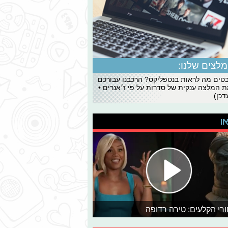
לצים שלנו:
ים מה לראות בנטפליקס? הרכבנו עבורכם
 המלצה ענקית של סדרות על פי ז׳אנרים •
כן)
או
רי הקלעים: טירה רדופה