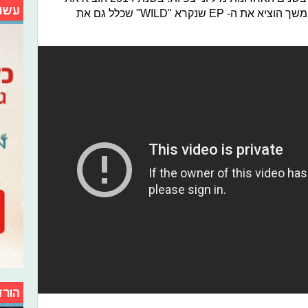
עשו
המיני-אלבום הראשון שלו,"Trxye", ובהמשך הוציא את ה- EP שנקרא "WILD" שכלל גם את
הורד