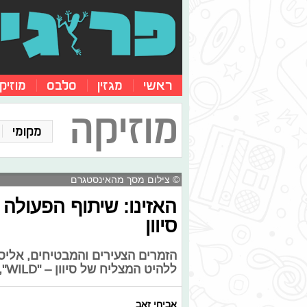
ראשי
מגזין
סלבס
מוזיק
מוזיקה
מקומי
© צילום מסך מהאינסטגרם
האזינו: שיתוף הפעולה 
סיוון
הזמרים הצעירים והמבטיחים, אליסי
ללהיט המצליח של סיוון – "WILD", ומומלץ לכם בהחלט להאזין את זה
אביחי זאב