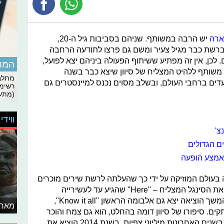
ארה
יש הרבה במשותף. שניהם בסביבות גיל ה-20,
ברשת כבר מגיל צעיר ומשם גם פרצו לתודעה הרחבה
 לכן, אין זה מפתיע ששיתוף הפעולה ביניהם יצא לפועל,
המומ
ע משותף ללהיט המצליח של סיוון שיצא כבר בשנה
מתלבט
 את המצעדים ברחבי העולם, ובשלב מסוים נכנס למיינסטרים גם
רשימת
(מתעד
ווידי
צ'
ם הגדולים
אמצע הופעה
בעולם המוזיקה על ידי כך שהעלתה לרשת שירים מוכרים
בביצוע אקוסטי שלה, ובהמשך הוציאה את הסינגל המצליח – "Here" שהגיע עד לעשירייה
המכובדת של הבילבורד האמריקאי. בהמשך הוציאה יצא גם אלבומה הראשון "Know it all",
מאחו
ים. סיפורו של סיוון דומה בהחלט, הוא גם צמח והוכר
לקהל בעזרת ערוץ יוטיוב מצליח שצבר בשנים האחרונות מיליוני צפיות. בשנת 2014 הוציא את