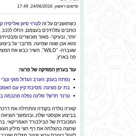
פרסום ראשון: 24/06/2016, 17:49
כשחושבים על זה ל
טרוי סיוון
ו
אליסיה ק
כותבים ומלחינים בעצמם, החלו לככב 
יותר, ובעיקר- מאוד מוכשרים ומבטיחים.
והוא אכן שווה שמיעה. מדובר על ביצו
שעברה- "WILD". השיר כבש
פה בארץ.
עוד בערוץ המוזיקה של פרוגי:
נפתח בענק: הערב הגדול מוקי ונצ'י נ
בת ים מציגה: מסיבת קיץ עם האמני
טרנד חדש? סלינה נפלה מהבמה ב
קארה נולדה בקנדה והתחילה את דרכה 
שחצה בהצלחה את רף חצי מיליון העותק