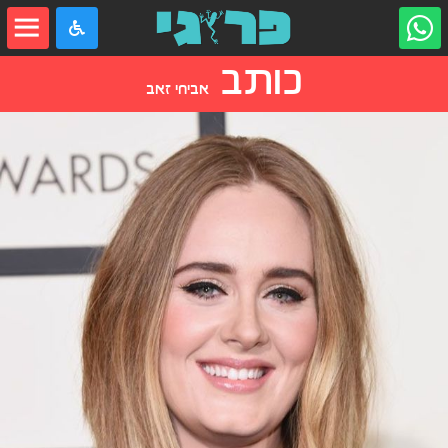
כותב
אביחי זאב