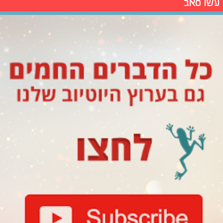
עשו סאב