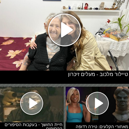
טיילור מלכוב - מעלים זיכרון
חיית החושך - בעקבות הסיפורים
מאחורי הקלעים: טירה רדופה
הקסומים