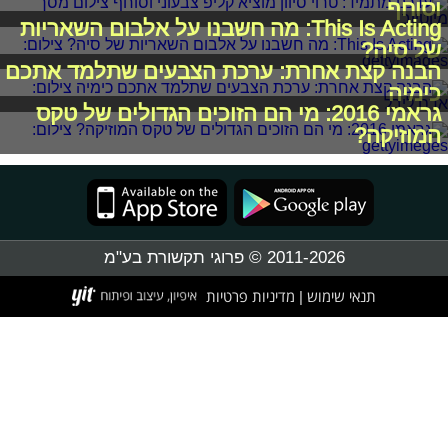
וסוחף
This Is Acting: מה חשבנו על אלבום השאריות
של סיה?
הבנה קצת אחרת: ערכת הצבעים שתלמד אתכם
כימיה
גראמי 2016: מי הם הזוכים הגדולים של טקס
המוזיקה?
2011-2026 © פרוגי תקשורת בע"מ
תנאי שימוש
מדיניות פרטיות
|