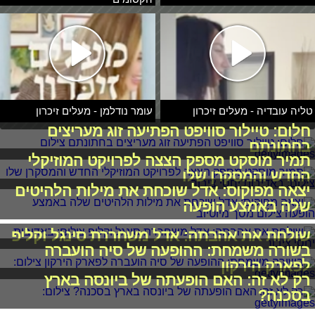
טליה עובדיה - מעלים זיכרון
עומר נודלמן - מעלים זיכרון
חלום: טיילור סוויפט הפתיעה זוג מעריצים
בחתונתם
תמיר מוסקט מספק הצצה לפרויקט המוזיקלי
החדש והמסקרן שלו
יצאה מפוקוס: אדל שוכחת את מילות הלהיטים
שלה באמצע הופעה
שולחת את אהבתה: אדל משחררת סינגל וקליפ
בשורה משמחת: ההופעה של סיה הועברה
לפארק הירקון
רק לא זה: האם הופעתה של ביונסה בארץ
בסכנה?