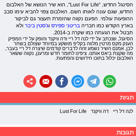
הסינגל החדש, "Lust For Life", הוא שיר הנושא של האלבום
החדש, שגם עונה לאותו השם. האלבום צפוי להביא עימו סבב
ההופעות עולמי. הפעם נקווה שהזמרת תעצור גם לביקור
בארץ הקודש כמו חבריה
בריטני ספירס
ו
ג'סטין ביבר
ולא
תבטל את הגעתה כמו שקרה ב-2014.
הסיגנל, שנכתב על ידי לנה דל ריי ודה וויקנד והופק על ידי המפיק
הענק מקס מרטין מלווה בקליפ מושקע במיוחד שצולם בשחר
לבן. אמנם השיר נשמע זהה לדברים קודמים שיצרה דל ריי בעבר,
מה שקצת ביאס אותנו. ציפינו לחומר חדש ומרענן, נקווה ששאר
האלבום יכלול בתוכו חידושים והפתעות.
תגיות
לנה דל ריי
דה וויקנד
Lust For Life
תגובות