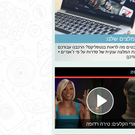
לצים שלנו:
ים מה לראות בנטפליקס? הרכבנו עבורכם
 המלצה ענקית של סדרות על פי ז׳אנרים •
כן)
או
רי הקלעים: טירה רדופה