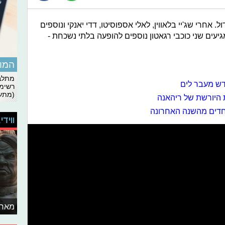
ל 2017 ממשיך ובגדול. אחרי שג'יי בלאווין, לאלי אספוסיטו, דדי יאנקי ונוספים
יעים שני כוכבי רגאטון נוספים להופעה בלתי נשכחת -
המומ
מתלבט
רשימת
(מתעד
ת היורשת של ריהאנה
יוחדים מהשנה האחרונה
ווידי
מאחו