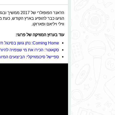
הז'אנר הפופולרי ש
הגיעו כבר להופיע בארץ הקודש, כעת מג
ווילי ויליאם ופארוקו.
עוד בערוץ המוזיקה של פרוגי:
Coming Home: נתן גושן בסינגל חדש מעבר לים
סקאוטר: הכירו את מי שצפויה להיו
ספיישל סיכומוזיקלי: הביצועים המ