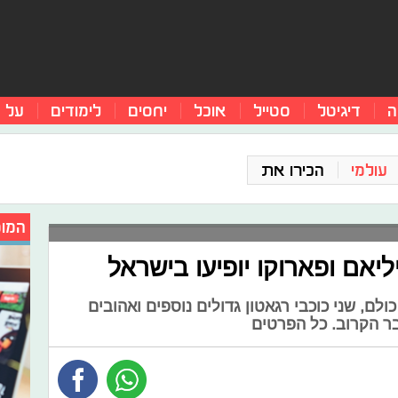
ה
דיגיטל
סטייל
אוכל
יחסים
לימודים
על 
עולמי
הכירו את
המומ
יליאם ופארוקו יופיעו בישראל
ם, שני כוכבי רגאטון גדולים נוספים ואהובים
ר הקרוב. כל הפרטים