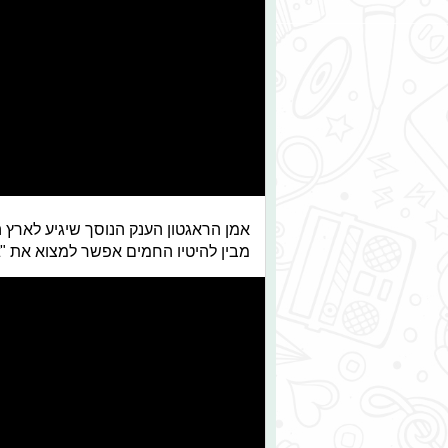
אמן הראגטון הענק הנוסך שיגיע לארץ ה
מבין להיטיו החמים אפשר למצוא את "PASSION WINE","Krippy Kush", "Sunset" ונוספים.