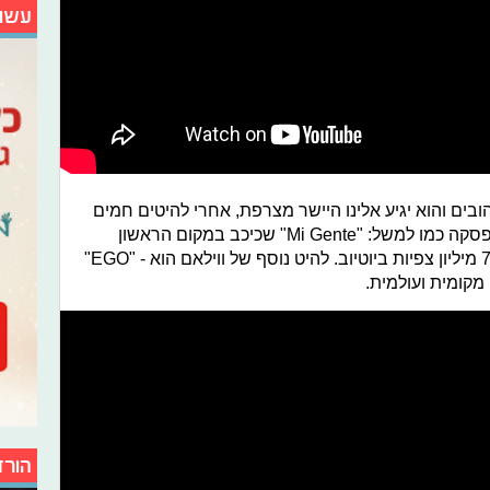
עשו
הובים והוא יגיע אלינו היישר מצרפת, אחרי להיטים חמים
גדולים שלו המושמעים בישראל ללא הפסקה כמו למשל: "Mi Gente" שכיכב במקום הראשון
בגלגל"צ מספר שבועות. לשיר מעל 700 מיליון צפיות ביוטיוב. להיט נוסף של ווילאם הוא - "EGO"
מקומית ועולמית.
הורד