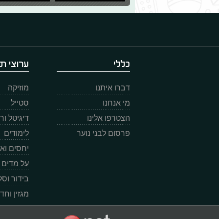
כללי
ערוצי תו
דברו איתנו
מוזיקה
מי אנחנו
סטייל
הצטרפו אלינו
דיגיטל ו
פרסום לבני נוער
לימודים
יחסים וא
על מדים
בידור וס
מגזין וחד