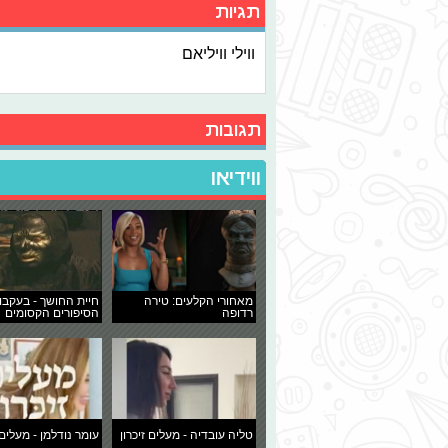
תגיות
ווילי וויליאם
תגובות
ווידיאו
מאחורי הקלעים: טירה
חיית החושך - בעקבו
רדופה
הסיפורים הקסומים
טליה עובדיה - מעלים זיכרון
עומר נודלמן - מעלים 