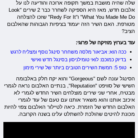
שלה שהיה מושבת במשך תקופה ארוכה והודיעה לנו על
אלבום חדש, מאז היא הספיקה לשחרר כבר 2 שירים "Look
What You Made Me Do" ו"Redy For It" שזכו להצלחה
מטורפת. האם השיר הזה יעמוד בציפיות הגבוהות שהאלבום
הציב?
עוד בערוץ מוזיקה של פרוגי:
ככה הוא: אביאור מלסה משחחר סינגל נוסף ומצליח לרגש
בדיוק כמוכם: לואי טומילניסון בסינגל חדש ואישי
טופ 5: חמשת השירים הטובים ביותר של שירי מימון
הסינגל עונה לשם "Gorgeous" והוא יקח חלק באלבומה
השישי של סוויפט "Reputation", בנתיים האלבום נראה לגמרי
מבטיח, אחרי שני שירים מוצלחים השיר החדש לגמרי לא
איכזב אותנו והוא משאיר אותנו עם טעם של עוד לגמרי
האלבום החדש של הזמרת. כיאה לטיילור האלבום צפוי להיות
מכונת להיטים שהולכת להשתלט עלינו בשנה הקרובה.