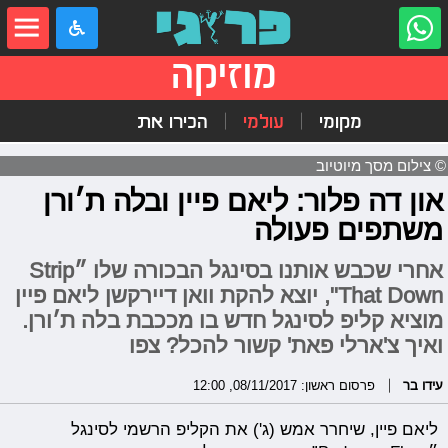
מוזיקה
מקומי
עולמי
הכירו את
© צילום מסך מיוטיוב
און דה פלור: ליאם פיין ובלה ת׳ורן
משתפים פעולה
אחרי שכבש אותנו בסינגל הבכורה שלו ״Strip
That Down", יוצא להקת וואן דיירקשן ליאם פיין
מוציא קליפ לסינגל חדש בו מככבת בלה ת׳ורן.
ואיך צ'ארלי פאת' קשור להכל? צפו
עידו בר
פרסום ראשון: 08/11/2017, 12:00
ליאם פיין, שיחרר אמש (ג') את הקליפ הרשמי לסינגל