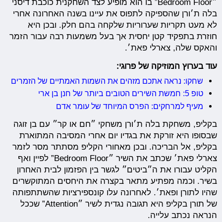
״Bedroom Floor” בו הוא מופיע לצד השחקנית כוכבת דיסני
בלה ת׳ורן שהספיקה לתפוס את עיינו בשנה האחרונה אחרי
לא מעט תקריות שערוריות שלקחה בהם חלק. ובכן היא
חוזרת בתפקיד קטן יחסית אך בעל משמעות רבה עבור הזמר
והאקס שלה, צארלי פאת׳.
עוד בערוץ המוזיקה של פרוגי:
שחקו: נראה אתכם מזהים את השמות האמתיים של הזמרים
טופ 5: חמשת השירים הטובים ביותר של חנן בן ארי
מעיף למרחקים: הפרס המיוחד של עומר אדם
בקליפ, משחקת בלה ת׳ורן משחקי ״חם או קר״ עם בן זוגה
שבסופו היא זורקת את בגדיו יום אחרי המסיבה המתוארת
בקליפ, אל הבריכה. ובכן מאחורי הקליפ מסתתר מסר לזמר
צארלי פאת׳ שכתב את השיר ״Bedroom Floor” לפיין ואף
הקליט עבורו את ה״ביטים״ לגשר בין הפזמון לבית האחרון
בשיר. וכמה מפתיע מתאר בקצרה את היחסים המתוקשרים
שהיו לתורן ופאת׳. לאחרונה עלו קונספירציות שהשתתפותה
של תורן בקליפ היא תגובה נגדית לשיר ״Attention” שככל
הנראה נכתב עלייה.